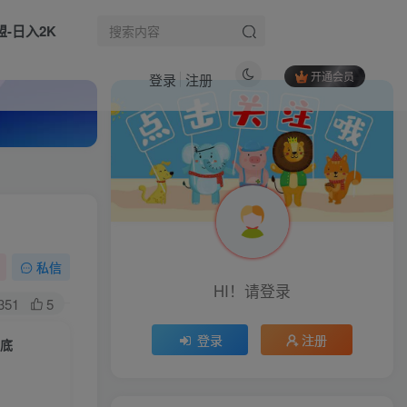
盟-日入2K
开通会员
登录
注册
热门文章
微信视频号带货项目，轻松日赚赚2000+，这个挣钱入口很多伙伴都在闷声发财
1
实体门店AI全域增长特训营：门店转化团购套餐搭建，POI权重榜单矩阵同城流量
2
快手平台电商会计对账课程，手把手教你做对账
3
私信
生活也美好了！
HI！请登录
电脑AI自动写作，一小时产出500+，渠道直给，0基础月增收1-2W，永不失业【揭秘】
4
351
5
心情也舒畅了！
2026拼多多开店成长课：零基础吃透起店全流程，玩转流量推广直播实现店铺稳定盈利
5
登录
注册
功底
OpenClaw企业级应用实战，打造本地化AI数字员工，实现大模型与企业本地业务场景的深度融合
6
走路也有劲了！