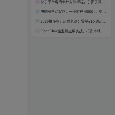
快手平台电商会计对账课程，手把手教你做对账
3
电脑AI自动写作，一小时产出500+，渠道直给，0基础月增收1-2W，永不失业【揭秘】
4
2026拼多多开店成长课：零基础吃透起店全流程，玩转流量推广直播实现店铺稳定盈利
5
OpenClaw企业级应用实战，打造本地化AI数字员工，实现大模型与企业本地业务场景的深度融合
6