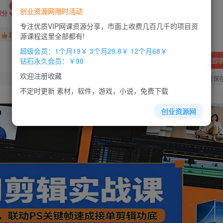
9.9
创业资源网限时活动
积分
专注优质VIP网课资源分享，市面上收费几百几千的项目资
免费
免费
超级会员
钻石会员
源课程这里全部都有!
超级会员：1个月19￥ 3个月29.8￥ 12个月68￥
立即
钻石永久会员：￥98
欢迎注册收藏
您当前未登录！建议登陆后购买，办理会员包月更省钱，可保
不定时更新 素材，软件，游戏，小说，免费下载
创业资源网