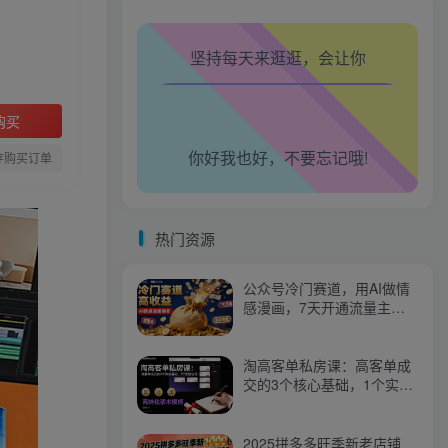
腿也不痛了！
坚持每天来逛逛，会让你
腰也不酸了！
工作也轻松了！
购买
你好我也好，不要忘记哦!
存购买订单
热门资源
公众号冷门赛道，用AI做情
感漫画，7天开通流量主，
操作简单，小白可玩
淘高客单私房课：高客单成
交的3个核心基础，1个实操
法宝
2025拼多多旺季新老店铺