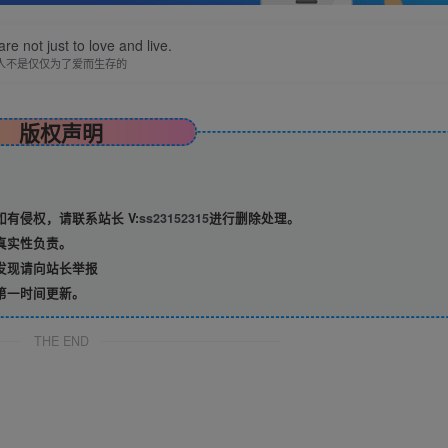
re not just to love and live.
人不是仅仅为了爱而生存的
版权声明
有侵权，请联系站长 V:
ss23152315
进行删除处理。
真实性负责。
发现请向站长举报
第一时间更新。
THE END