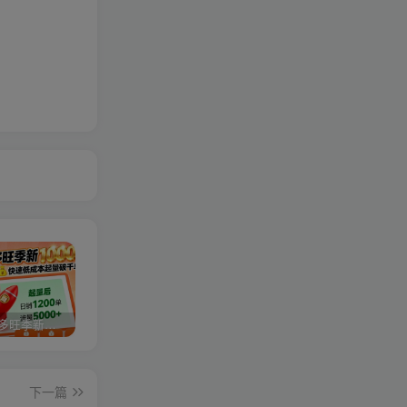
2025拼多多旺季新老店铺——快速低成本起量破千单
视频号分成计划，故事类玩法，潜力巨大，可以说是一匹黑马，详细教程
27个作品10w粉丝，AI+书单新玩法，单日收益4张+
下一篇