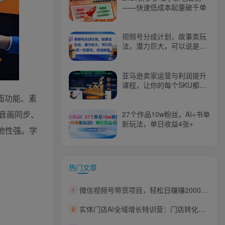
——快速低成本起量破千单
视频号分成计划，故事类玩
法，潜力巨大，可以说是一
匹黑马，详细教程
亚马逊卖家运营与利润提升
课程，让你的每个SKU都成
为爆款，让你的亚马逊利润
面功能、素
一路飙升（更新26年3月）
音画同步、
27个作品10w粉丝，AI+书单
新玩法，单日收益4张+
地性强。学
热门文章
微信视频号带货项目，轻松日赚赚2000+，这个挣钱入口很多伙伴都在闷声发财
1
实体门店AI全域增长特训营：门店转化团购套餐搭建，POI权重榜单矩阵同城流量
2