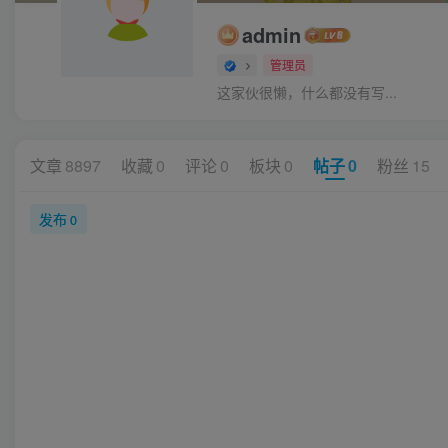
admin
管理员
这家伙很懒，什么都没有写...
文章
8897
收藏
0
评论
0
板块
0
帖子
0
粉丝
15
发布
0