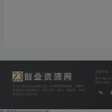
友链申请
蒙ICP备2024
题
强力驱动.
专注分享网上vip赚钱方法、vip课程视频教程、付费网
络课程以及网赚培训，学习引流、建站、赚钱等，学项
目技术从这里开始！
蒙公网安备15050002150517号