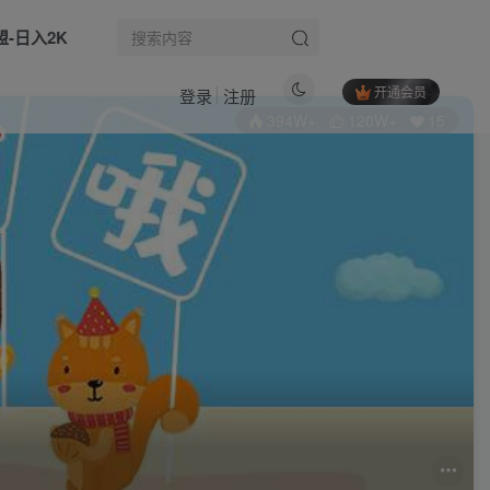
盟-日入2K
开通会员
登录
注册
394W+
120W+
15