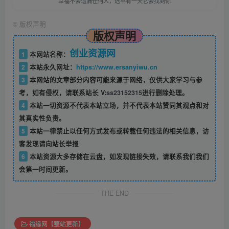
幸福不会遗漏任何人，迟早有一天它会找到你
©
版权声明
版权声明
创业资源网
1
本网站名称：
2
本站永久网址：
https://www.ersanyiwu.cn
3
本网站的文章部分内容可能来源于网络，仅供大家学习与参
考，如有侵权，请联系站长 V:
ss23152315
进行删除处理。
4
本站一切资源不代表本站立场，并不代表本站赞同其观点和对
其真实性负责。
5
本站一律禁止以任何方式发布或转载任何违法的相关信息，访
客发现请向站长举报
6
本站资源大多存储在云盘，如发现链接失效，请联系我们我们
会第一时间更新。
THE END
福缘网【整站更新】