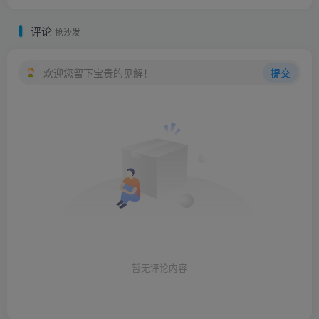
评论
抢沙发
欢迎您留下宝贵的见解！
提交
暂无评论内容