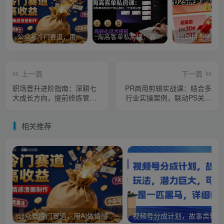
公众号冷门赛道，用AI做情感漫画，7天开通流量主，操作简单，小白可玩
淘高客单私房课：高客单成交的3个核心基础，1个实操法宝
上一篇
下一篇
职场晋升进阶指南：深耕七
PR商用剪辑实战课：结合多
大成长方向，提前修炼管理
行业实操案例，联动PS关键
能力实现快速提拔
帧速成接单剪辑功底
相关推荐
公众号冷门赛道，用AI做情感漫画，7天开通流量主，操作简单，小白可玩
视频