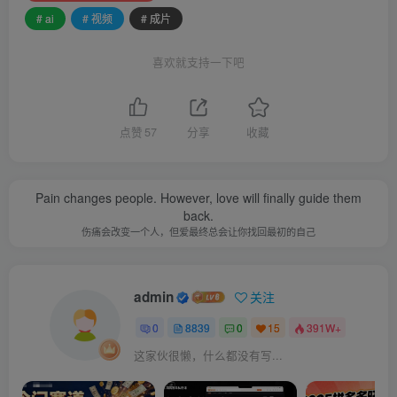
# ai
# 视频
# 成片
喜欢就支持一下吧
点赞
57
分享
收藏
Pain changes people. However, love will finally guide them
back.
伤痛会改变一个人，但爱最终总会让你找回最初的自己
admin
关注
0
8839
0
15
391W+
这家伙很懒，什么都没有写...