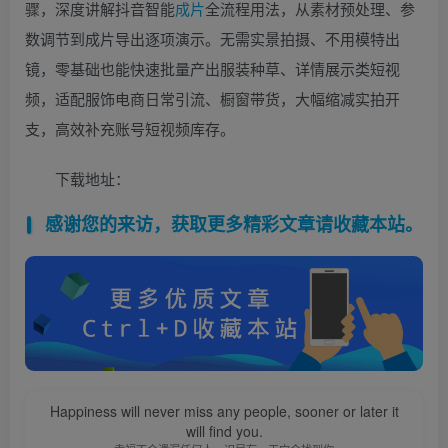
骤，深度讲解抖音智能
成片
全流程用法，从素材预处理、参
数调节到成片导出逐项演示。无需实景拍摄、不用模特出
镜，零基础也能快速批量产出服装种草、详情展示类短视
频，适配服饰电商日常引流、橱窗带货，大幅缩减实拍开
支，高效补充账号短视频库存。
下载地址：
感谢您的来访，获取更多精彩文章请收藏本站。
Happiness will never miss any people, sooner or later it
will find you.