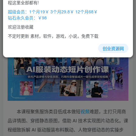
免费
免费
程这里全部都有!
超级会员
钻石会员
超级会员：1个月19￥ 3个月29.8￥ 12个月68￥
立即购买
钻石永久会员：￥98
您当前未登录！建议登陆后购买，办理会员包月更省钱，可保存购
欢迎注册收藏
买订单
不定时更新 素材，软件，游戏，小说，免费下载
创业资源网
本课程聚焦服饰类目低成本做短
视频
难题，主打只用商
品详情图、穿搭静态原图，借助 AI 技术实现图片动态化。课
程细致拆解 AI 驱动服装布料飘动、人物穿搭动态的实操步