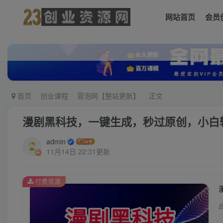
网站首页
会员
首页
创业课程
冒泡网【整站更新】
正文
漫剧黑科技，一键生成，秒过原创，小白轻
admin
11月14日 22:31更新
付费资源