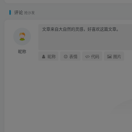
评论
抢沙发
昵称
昵称
表情
代码
图片