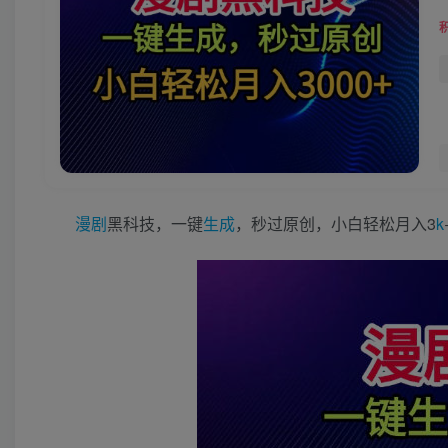
漫剧
黑科技，一键
生成
，秒过原创，小白轻松月入3
k