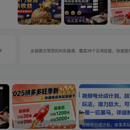
公众号冷门赛道，用AI做情感漫画，7天开通流量主，操作简单，小白可玩
淘高客单私房课：高客单成交的3个核心基础，1个实操法宝
学
女装图文带货的AI实操课，覆盖38个实用技能，快速提
淘高客单私房课：高客单成交的3个核心基础，1个实操法宝
2025拼多多旺季新老店铺——快速低成本起量破千单