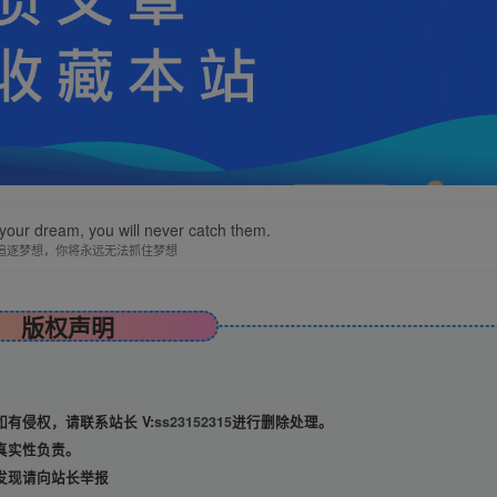
your dream, you will never catch them.
追逐梦想，你将永远无法抓住梦想
版权声明
有侵权，请联系站长 V:
ss23152315
进行删除处理。
真实性负责。
发现请向站长举报