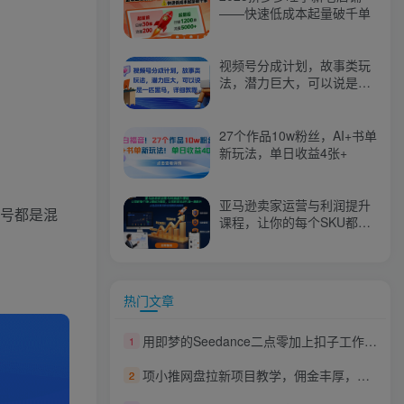
——快速低成本起量破千单
视频号分成计划，故事类玩
法，潜力巨大，可以说是一
匹黑马，详细教程
27个作品10w粉丝，AI+书单
新玩法，单日收益4张+
亚马逊卖家运营与利润提升
频号都是混
课程，让你的每个SKU都成
为爆款，让你的亚马逊利润
一路飙升（更新26年3月）
热门文章
用即梦的Seedance二点零加上扣子工作流，我们就能一键制作脱口秀视频，全程无需手动剪辑
1
项小推网盘拉新项目教学，佣金丰厚，上手快，每天半小时，打造你的“睡后”收入
2