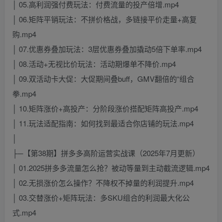
│ 05.高利润强付费玩法：付费流量的投产倍增.mp4
│ 06.矩阵平销玩法：不拼价格战，多链接平价走量+高复
购.mp4
│ 07.优惠券叠加玩法：3层优惠券叠加撬动5倍下单率.mp4
│ 08.活动+无视比价玩法：活动期爆单不降价.mp4
│ 09.双活动卡大促：大促期间叠buff，GMV翻倍的“组合
拳.mp4
│ 10.矩阵涨价+高投产：分阶段涨价搭配矩阵高投产.mp4
│ 11.玩法适配指南：如何找到最适合你店铺的玩法.mp4
│
├─【第38期】拼多多高阶运营实战课（2025年7月更新）
│ 01.2025拼多多流量怎么抢？被动等量到主动截流逻辑.mp4
│ 02.无损涨价怎么操作？不降权不掉量的利润提升.mp4
│ 03.交替涨价+矩阵玩法：多SKU组合的利润最大化公
式.mp4