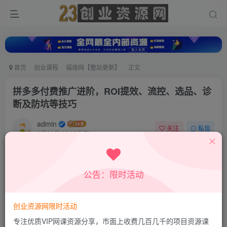
首页
创业课程
福缘网【整站更新】
正文
拼多多付费推广进阶，ROI提效、流控、选品、诊
断及防坑等技巧
admin
关注
私信
8月30日 22:35发布
0
4
0
付费资源
公告：限时活动
拼多多付费推广进阶，ROI提效、流控、选品、诊断及防坑等技巧
此内容为付费资源，请付费后查看
9.8
创业资源网限时活动
19.8
积分
积分
专注优质VIP网课资源分享，市面上收费几百几千的项目资源课