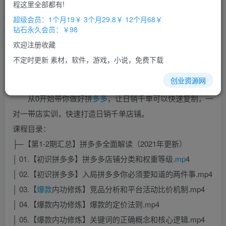
免费
免费
程这里全部都有!
超级会员
钻石会员
超级会员：1个月19￥ 3个月29.8￥ 12个月68￥
立即购买
钻石永久会员：￥98
您当前未登录！建议登陆后购买，办理会员包月更省钱，可保存购
欢迎注册收藏
买订单
不定时更新 素材，软件，游戏，小说，免费下载
创业资源网
从0开始带你做好拼
多多
，让日销千单可以快速复制，一
对一带店实训，快速打造日销千单店铺。
课程目录：
├─【第1-2期汇总】拼多多全面解读（2021年更新）
│ 01.【初识拼多多】拼多多店铺分类和权重等级.
mp
4
│ 02.【初识拼多多】入局拼多多你必须要知道的两件事.mp4
│ 03.【
爆款
内功修炼】竞品分析和平台活动比价机制.mp4
│ 04.【爆款内功修炼】爆款的定价法则.mp4
│ 05.【爆款内功修炼】关键词的正确概念和核心逻辑.mp4