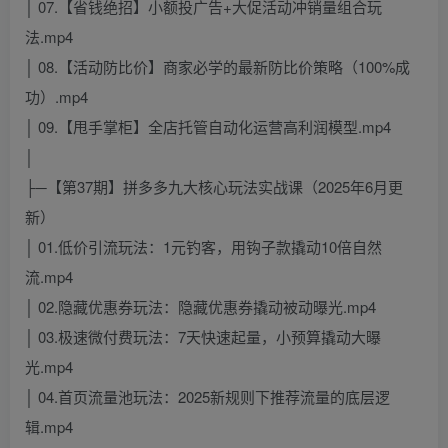
│ 07.【省钱绝招】小额投广告+大促活动冲销量组合玩
法.mp4
│ 08.【活动防比价】商家必学的最新防比价策略（100%成
功）.mp4
│ 09.【甩手掌柜】全店托管自动化运营高利润模型.mp4
│
├─【第37期】拼多多九大核心玩法实战课（2025年6月更
新）
│ 01.低价引流玩法：1元钓客，用钩子款撬动10倍自然
流.mp4
│ 02.隐藏优惠券玩法：隐藏优惠券撬动被动曝光.mp4
│ 03.极速微付费玩法：7天快速起量，小预算撬动大曝
光.mp4
│ 04.首页流量池玩法：2025新规则下推荐流量的底层逻
辑.mp4