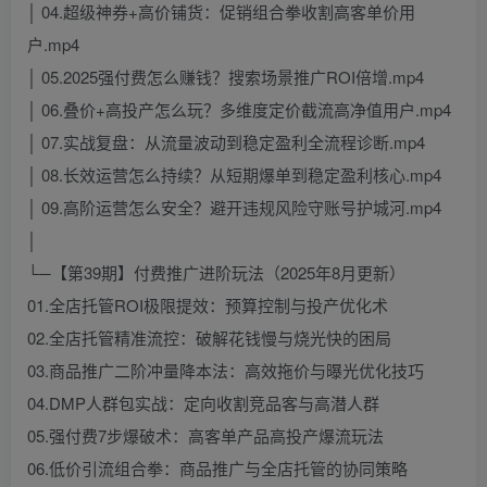
│ 04.超级神券+高价铺货：促销组合拳收割高客单价用
户.mp4
│ 05.2025强付费怎么赚钱？搜索场景推广ROI倍增.mp4
│ 06.叠价+高投产怎么玩？多维度定价截流高净值用户.mp4
│ 07.实战复盘：从流量波动到稳定盈利全流程诊断.mp4
│ 08.长效运营怎么持续？从短期爆单到稳定盈利核心.mp4
│ 09.高阶运营怎么安全？避开违规风险守账号护城河.mp4
│
└─【第39期】付费推广进阶玩法（2025年8月更新）
01.全店托管ROI极限提效：预算控制与投产优化术
02.全店托管精准流控：破解花钱慢与烧光快的困局
03.商品推广二阶冲量降本法：高效拖价与曝光优化技巧
04.DMP人群包实战：定向收割竞品客与高潜人群
05.强付费7步爆破术：高客单产品高投产爆流玩法
06.低价引流组合拳：商品推广与全店托管的协同策略