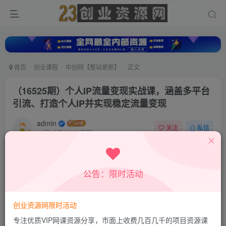
首页
创业课程
中创网【整站更新】
正文
（16525期）个人IP流量变现实战课，涵盖多平台
引流、打造个人IP并实现稳定流量变现
admin
关注
私信
11月10日 20:24更新
0
247
9
付费资源
公告：限时活动
（16525期）个人IP流量变现实战课，涵盖多平台引流、打造个人IP并实现稳定流量变现
此内容为付费资源，请付费后查看
9.9
创业资源网限时活动
积分
专注优质VIP网课资源分享，市面上收费几百几千的项目资源课