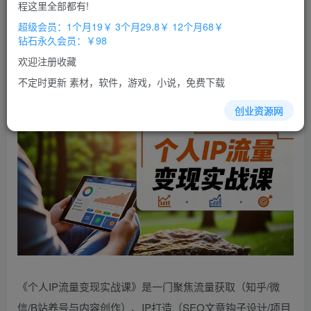
免费
免费
程这里全部都有!
超级会员
钻石会员
超级会员：1个月19￥ 3个月29.8￥ 12个月68￥
立即购买
钻石永久会员：￥98
您当前未登录！建议登陆后购买，办理会员包月更省钱，可保存购
欢迎注册收藏
买订单
不定时更新 素材，软件，游戏，小说，免费下载
创业资源网
《个人IP流量变现实战课》是一门聚焦流量获取（知乎/微
信/B站养号与内容创作）、IP打造（SEO文章钩子设计/项目