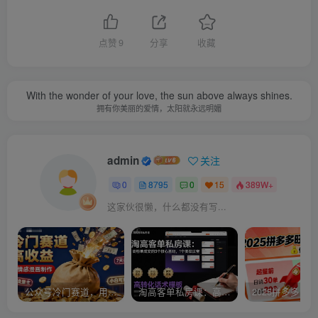
点赞
9
分享
收藏
With the wonder of your love, the sun above always shines.
拥有你美丽的爱情，太阳就永远明媚
admin
关注
0
8795
0
15
389W+
这家伙很懒，什么都没有写...
公众号冷门赛道，用AI做情感漫画，7天开通流量主，操作简单，小白可玩
淘高客单私房课：高客单成交的3个核心基础，1个实操法宝