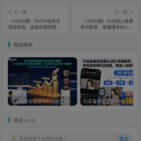
上一篇
下一篇
（16524期）TikTok电商全
（16526期）抖店随心推爆
流程指南，涵盖店铺搭建、
单训练营，掌握爆单核心技
选品策略、流量获取，单店
术，新手日订单破百单！
月入过万
相关推荐
亚马逊卖家运营与利润提升课程，让你的每个SKU都成为爆款，让你的亚马逊利润一路飙升（更新26年3月）
评论
抢沙发
欢迎您留下宝贵的见解！
提交