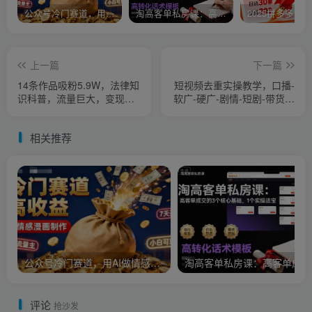
公众号冷门赛道，用AI做情感漫画，7天开通流量主，操作简单，小白可玩
淘高客单私房课：高客单成交的3个核心基础，1个实操法宝
上一篇
下一篇
14条作品吸粉5.9W，法律知
短视频去重实操教学，口播-
识科普，流量巨大，变现方
软广-硬广-剧情-短剧-带货都
式多，制作简单，详细教程
可以用，告别低级搬运手法
相关推荐
公众号冷门赛道，用AI做情感漫画，7天开通流量主，操作简单，小白可玩
淘
评论
抢沙发