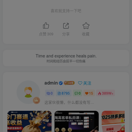
喜欢就支持一下吧
点赞
309
分享
收藏
Time and experience heals pain.
时间和经历会抚平一切伤痛
admin
关注
0
8795
0
15
389W+
这家伙很懒，什么都没有写...