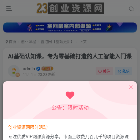
首页
创业课程
冒泡网【整站更新】
正文
AI基础认知课，专为零基础打造的人工智能入门课
admin
关注
私信
11月1日 23:23更新
0
890
309
付费资源
AI基础认知课，专为零基础打造的人工智能入门课
公告：限时活动
此内容为付费资源，请付费后查看
9.9
积分
创业资源网限时活动
免费
免费
超级会员
钻石会员
专注优质VIP网课资源分享，市面上收费几百几千的项目资源课