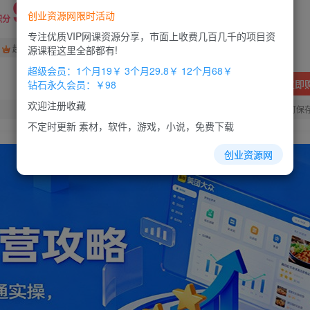
9.9
创业资源网限时活动
积分
专注优质VIP网课资源分享，市面上收费几百几千的项目资
免费
免费
超级会员
钻石会员
源课程这里全部都有!
超级会员：1个月19￥ 3个月29.8￥ 12个月68￥
立即
钻石永久会员：￥98
欢迎注册收藏
您当前未登录！建议登陆后购买，办理会员包月更省钱，可保
不定时更新 素材，软件，游戏，小说，免费下载
创业资源网