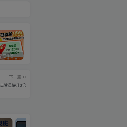
2025拼多多旺季新老店铺——快速低成本起量破千单
视频号分成计划，故事类玩法，潜力巨大，可以说是一匹黑马，详细教程
27个作品10w粉丝，AI+书单新玩法，单日收益4张+
下一篇
点赞量提升3倍