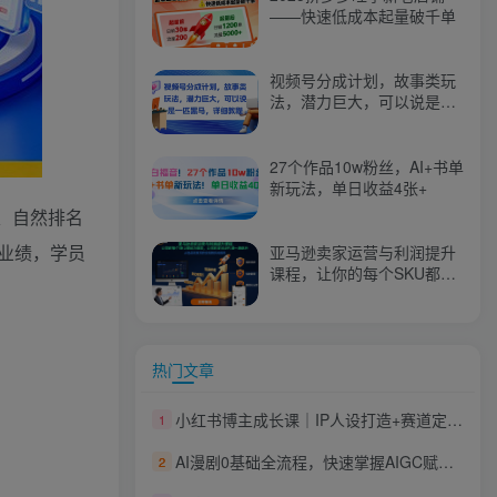
——快速低成本起量破千单
视频号分成计划，故事类玩
法，潜力巨大，可以说是一
匹黑马，详细教程
27个作品10w粉丝，AI+书单
新玩法，单日收益4张+
、自然排名
业绩，学员
亚马逊卖家运营与利润提升
课程，让你的每个SKU都成
为爆款，让你的亚马逊利润
一路飙升（更新26年3月）
热门文章
小红书博主成长课｜IP人设打造+赛道定位+文案创作+薯条投放+直播实操，宝妈从零打造可变现自媒体账号
1
AI漫剧0基础全流程，快速掌握AIGC赋能的漫剧量产方法
2