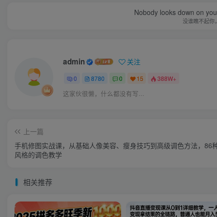
Nobody looks down on you 
没谁瞧不起你
admin
关注
0
8780
0
15
388W+
这家伙很懒，什么都没有写...
上一篇
手机修图实战课，从基础人像美容、瘦身技巧到高级调色方法，86
风格的调色教学
相关推荐