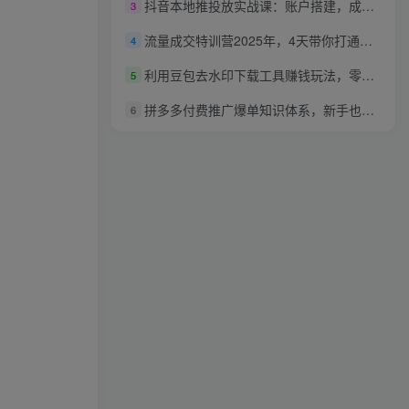
抖音本地推投放实战课：账户搭建，成本控制，避坑指南，10年优化师经验拆解
3
流量成交特训营2025年，4天带你打通【只工作不上班】的商业变现模式，让你的时间价值提升10倍
4
利用豆包去水印下载工具赚钱玩法，零成本零门槛多种收益月入5000+
5
拼多多付费推广爆单知识体系，新手也能低成本引流，快速爆单，单店铺日销500单
6