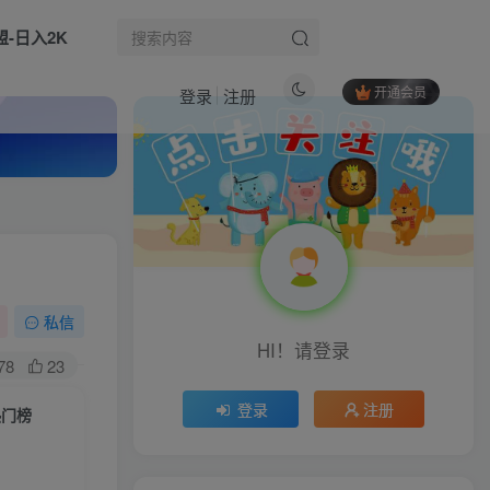
盟-日入2K
开通会员
登录
注册
热门文章
小红书博主成长课｜IP人设打造+赛道定位+文案创作+薯条投放+直播实操，宝妈从零打造可变现自媒体账号
1
AI漫剧0基础全流程，快速掌握AIGC赋能的漫剧量产方法
2
抖音本地推投放实战课：账户搭建，成本控制，避坑指南，10年优化师经验拆解
3
私信
HI！请登录
流量成交特训营2025年，4天带你打通【只工作不上班】的商业变现模式，让你的时间价值提升10倍
4
78
23
生活也美好了！
利用豆包去水印下载工具赚钱玩法，零成本零门槛多种收益月入5000+
5
登录
注册
热门榜
拼多多付费推广爆单知识体系，新手也能低成本引流，快速爆单，单店铺日销500单
6
心情也舒畅了！