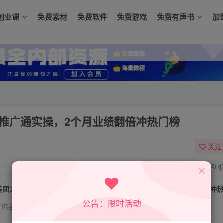
创业课
免费素材
免费软件
免费游戏
免费有声书
加
+推广通实操，2个月业绩翻倍冲热门榜
关注
0
4
美团大众运营攻略：排名优化+五星提升+推广通实操，2个月业绩翻倍冲
公告：限时活动
此内容为付费资源，请付费后查看