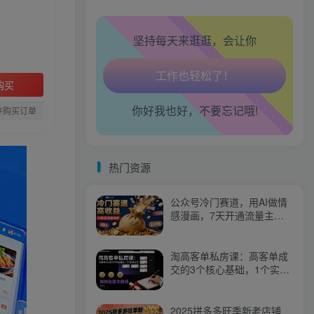
走路也有劲了！
坚持每天来逛逛，会让你
腿也不痛了！
腰也不酸了！
购买
你好我也好，不要忘记哦!
工作也轻松了！
存购买订单
热门资源
公众号冷门赛道，用AI做情
感漫画，7天开通流量主，
操作简单，小白可玩
淘高客单私房课：高客单成
交的3个核心基础，1个实操
法宝
2025拼多多旺季新老店铺