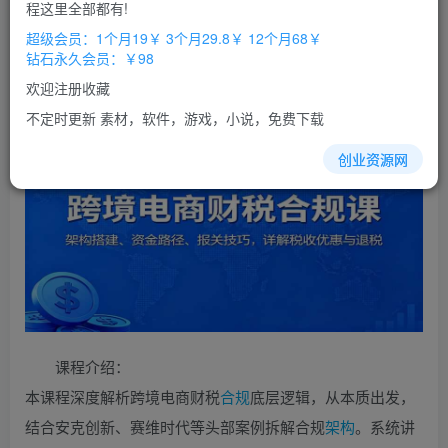
免费
免费
程这里全部都有!
超级会员
钻石会员
超级会员：1个月19￥ 3个月29.8￥ 12个月68￥
立即购买
钻石永久会员：￥98
您当前未登录！建议登陆后购买，办理会员包月更省钱，可保存购
欢迎注册收藏
买订单
不定时更新 素材，软件，游戏，小说，免费下载
创业资源网
课程介绍：
本课程深度解析跨境电商财税
合规
底层逻辑，从本质出发，
结合安克创新、赛维时代等头部案例拆解合规
架构
。系统讲