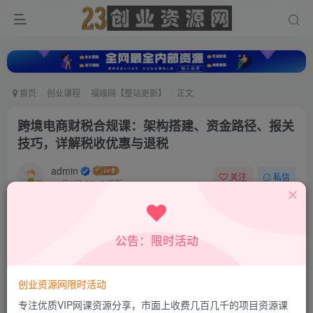
首页
创业课程
福缘网【整站更新】
正文
跨境电商财税合规课：架构搭建、资金路径、报关
技巧，详解税收优惠与退税
admin
关注
私信
11月8日 20:19更新
0
101
6
付费资源
公告：限时活动
跨境电商财税合规课：架构搭建、资金路径、报关技巧，详解税收优惠与退税
此内容为付费资源，请付费后查看
9.9
创业资源网限时活动
积分
专注优质VIP网课资源分享，市面上收费几百几千的项目资源课