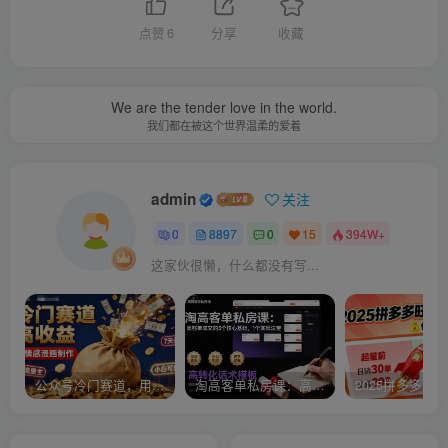
点赞
6
分享
收藏
We are the tender love in the world.
我们都在被这个世界温柔的爱着
admin
关注
0
8897
0
15
394W+
这家伙很懒，什么都没有写...
公众号冷门赛道，用AI做情感漫画，7天开通流量主，操作简单，小白可玩
淘高客单私房课：高客单成交的3个核心基础，1个实操法宝