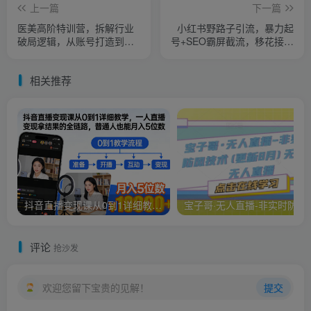
上一篇
下一篇
医美高阶特训营，拆解行业
小红书野路子引流，暴力起
破局逻辑，从账号打造到业
号+SEO霸屏截流，移花接木
绩突破，0基础起步直达千万
日获客100+
业绩
相关推荐
抖音直播变现课从0到1详细教学，一人直播变现拿结果的全链路，普通人也能月入5位数
宝子哥·无人直播-非实时防
评论
抢沙发
欢迎您留下宝贵的见解！
提交