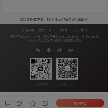
本次数据库查询：89次 页面加载耗时1.826 秒
友链申请
免责声明
广告合作
关于我们
蒙ICP备2024014747号-1
蒙公网安备15050002150517号
Copyright
© 2022 ·
创业资源网
· 由
Zibll主题
强力驱动.
扫码加公众号
扫码加微信
91
立即购买
蒙公网安备15050002150517号