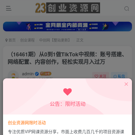
首页
创业课程
中创网【整站更新】
正文
（16461期）从0到1做TikTok中视频：账号搭建、
网络配置、内容创作，轻松实现月入过万
admin
关注
私信
11月3日 16:20更新
0
700
91
付费资源
公告：限时活动
（16461期）从0到1做TikTok中视频：账号搭建、网络配置、内容创作，轻松实现月入过万
此内容为付费资源，请付费后查看
9.9
创业资源网限时活动
积分
专注优质VIP网课资源分享，市面上收费几百几千的项目资源课