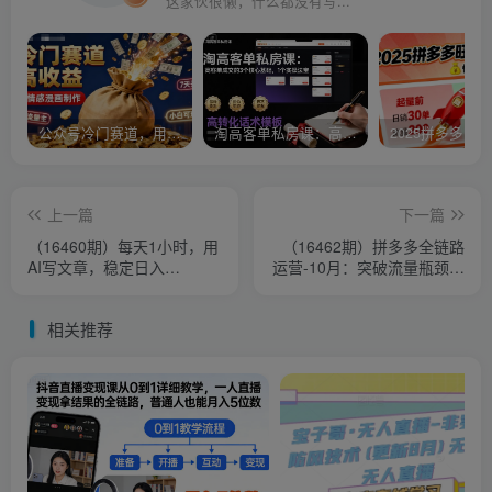
这家伙很懒，什么都没有写...
公众号冷门赛道，用AI做情感漫画，7天开通流量主，操作简单，小白可玩
淘高客单私房课：高客单成交的3个核心基础，1个实操法宝
上一篇
下一篇
（16460期）每天1小时，用
（16462期）拼多多全链路
AI写文章，稳定日入
运营-10月：突破流量瓶颈，
1000+，绿色蓝海永不失业
单店日销破万，月利润达3-5
项目！
万元
相关推荐