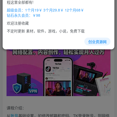
免费
免费
程这里全部都有!
超级会员
钻石会员
超级会员：1个月19￥ 3个月29.8￥ 12个月68￥
立即购买
钻石永久会员：￥98
您当前未登录！建议登陆后购买，办理会员包月更省钱，可保存购
欢迎注册收藏
买订单
不定时更新 素材，软件，游戏，小说，免费下载
创业资源网
课程介绍：
从
账号
基础设置，如修改邮箱和密码、TK登录账号，到网络