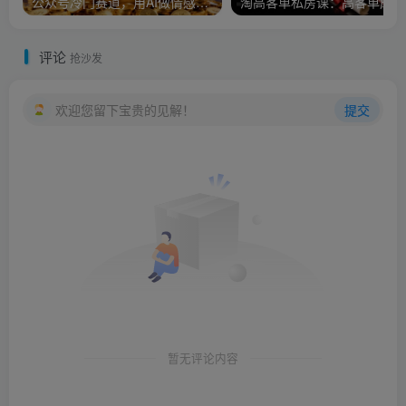
公众号冷门赛道，用AI做情感漫画，7天开通流量主，操作简单，小白可玩
淘
评论
抢沙发
欢迎您留下宝贵的见解！
提交
暂无评论内容