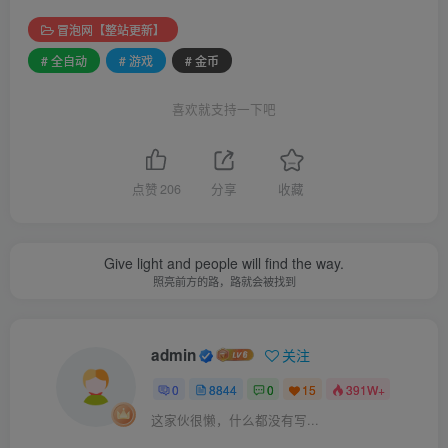
冒泡网【整站更新】
# 全自动
# 游戏
# 金币
喜欢就支持一下吧
点赞
206
分享
收藏
Give light and people will find the way.
照亮前方的路，路就会被找到
admin
关注
0
8844
0
15
391W+
这家伙很懒，什么都没有写...