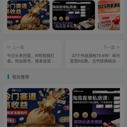
公众号冷门赛道，用AI做情感漫画，7天开通流量主，操作简单，小白可玩
淘高客单私房课：高客单成交的3个核心基础，1个实操法宝
上一篇
下一篇
今日头条托管，AI短视频打
23个作品涨粉79.6W！单月
金，你出账号，我来运营，
变现6位数，古代经典结合职
最高躺賺1W【揭秘】
场智慧火爆出圈
相关推荐