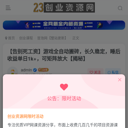
首页
创业课程
冒泡网【整站更新】
正文
【告别死工资】游戏全自动搬砖，长久稳定，睡后
收益单日1k+，可矩阵放大【揭秘】
admin
关注
私信
10月30日 16:36更新
0
741
206
付费资源
公告：限时活动
【告别死工资】游戏全自动搬砖，长久稳定，睡后收益单日1k+，可矩阵放大【揭秘】
此内容为付费资源，请付费后查看
9.9
创业资源网限时活动
积分
专注优质VIP网课资源分享，市面上收费几百几千的项目资源课