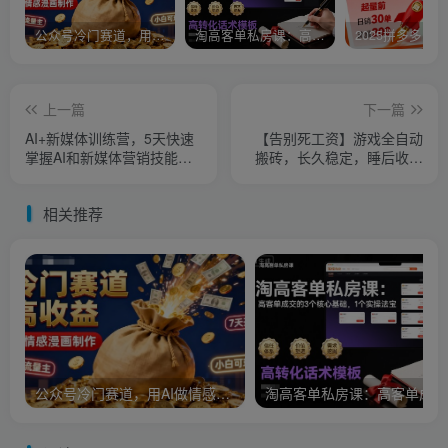
公众号冷门赛道，用AI做情感漫画，7天开通流量主，操作简单，小白可玩
淘高客单私房课：高客单成交的3个核心基础，1个实操法宝
上一篇
下一篇
AI+新媒体训练营，5天快速
【告别死工资】游戏全自动
掌握AI和新媒体营销技能，
搬砖，长久稳定，睡后收益
零基础到精通
单日1k+，可矩阵放大【揭
秘】
相关推荐
公众号冷门赛道，用AI做情感漫画，7天开通流量主，操作简单，小白可玩
淘