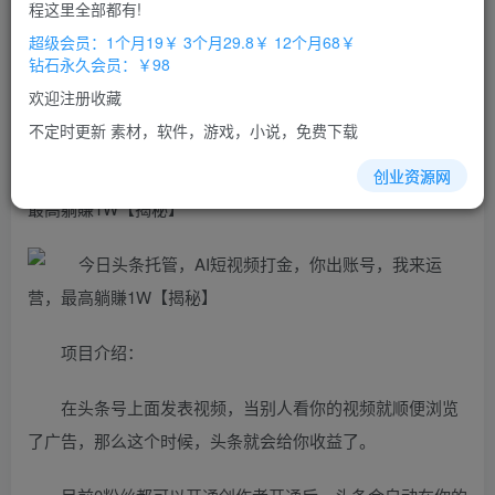
免费
免费
程这里全部都有!
超级会员
钻石会员
超级会员：1个月19￥ 3个月29.8￥ 12个月68￥
立即购买
钻石永久会员：￥98
您当前未登录！建议登陆后购买，办理会员包月更省钱，可保存购
欢迎注册收藏
买订单
不定时更新 素材，软件，游戏，小说，免费下载
今日
头条
托管，AI短
视频
打金，你出
账号
，我来运营，
创业资源网
最高躺賺1W【揭秘】
项目介绍：
在头条号上面发表视频，当别人看你的视频就顺便浏览
了广告，那么这个时候，头条就会给你收益了。