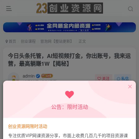
首页
创业课程
冒泡网【整站更新】
正文
今日头条托管，AI短视频打金，你出账号，我来运
营，最高躺賺1W【揭秘】
admin
关注
私信
10月30日 16:34更新
0
434
226
付费资源
公告：限时活动
今日头条托管，AI短视频打金，你出账号，我来运营，最高躺賺1W【揭秘】
此内容为付费资源，请付费后查看
9.9
创业资源网限时活动
积分
专注优质VIP网课资源分享，市面上收费几百几千的项目资源课