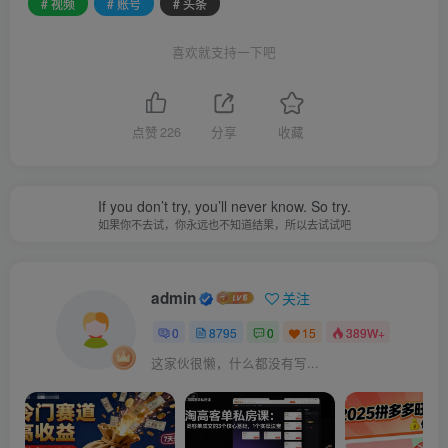
# 视频
# 账号
# 头条
喜欢就支持一下吧
点赞
226
分享
收藏
If you don’t try, you’ll never know. So try.
如果你不去试，你永远也不知道结果，所以去试试吧
admin
关注
0
8795
0
15
389W+
这家伙很懒，什么都没有写...