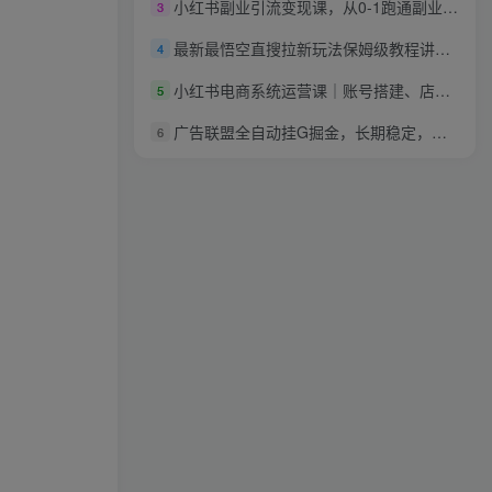
小红书副业引流变现课，从0-1跑通副业项目，这一定能颠覆你传统的副业思维
3
最新最悟空直搜拉新玩法保姆级教程讲解，小白也可以日入四位数
4
小红书电商系统运营课｜账号搭建、店铺铺货、选品对标笔记全链路新手实操教程
5
广告联盟全自动挂G掘金，长期稳定，单窗口最高收益30+，可矩阵来实现更大化收益【揭秘】
6