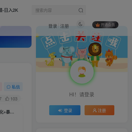
盟-日入2K
开通会员
登录
注册
热门文章
CodeBuddy智能编程实战课：从入门到精通掌握CLI命令配置，技能插件MCP服务全场景落地
1
某大佬3D地图科普动画视频制作教学，适合做国内视频平台或者TK中视频、油管账号，賺美金
2
生活也美好了！
小红书副业引流变现课，从0-1跑通副业项目，这一定能颠覆你传统的副业思维
3
私信
心情也舒畅了！
HI！请登录
最新最悟空直搜拉新玩法保姆级教程讲解，小白也可以日入四位数
4
7
103
小红书电商系统运营课｜账号搭建、店铺铺货、选品对标笔记全链路新手实操教程
5
走路也有劲了！
登录
注册
（16366期）拼多多高阶运营课-10月更新：强付费打法+活动突围+数据优化+暴力起店
广告联盟全自动挂G掘金，长期稳定，单窗口最高收益30+，可矩阵来实现更大化收益【揭秘】
6
腿也不痛了！