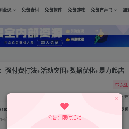
创业课
免费素材
免费软件
免费游戏
免费有声书
加
更新：强付费打法+活动突围+数据优化+暴力起店
关注
0
68
公告：限时活动
此内容为付费资源，请付费后查看