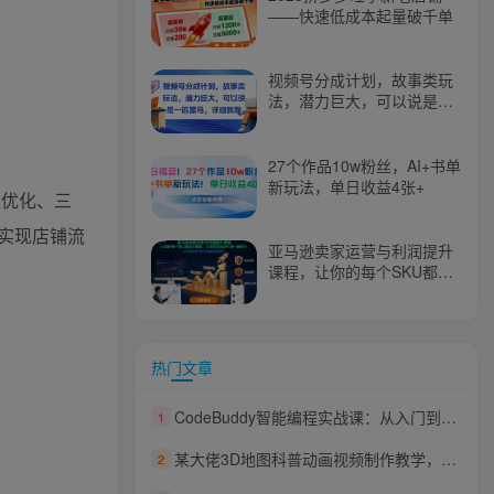
——快速低成本起量破千单
视频号分成计划，故事类玩
法，潜力巨大，可以说是一
匹黑马，详细教程
27个作品10w粉丝，AI+书单
新玩法，单日收益4张+
程优化、三
实现店铺流
亚马逊卖家运营与利润提升
课程，让你的每个SKU都成
为爆款，让你的亚马逊利润
一路飙升（更新26年3月）
热门文章
CodeBuddy智能编程实战课：从入门到精通掌握CLI命令配置，技能插件MCP服务全场景落地
1
某大佬3D地图科普动画视频制作教学，适合做国内视频平台或者TK中视频、油管账号，賺美金
2