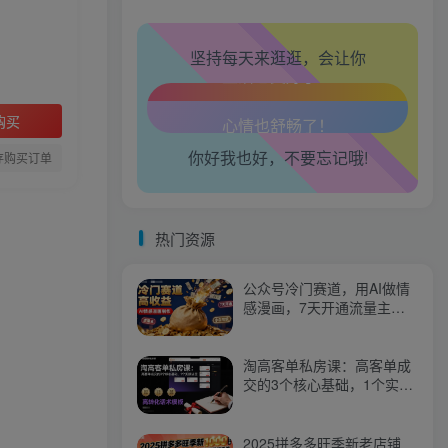
腰也不酸了！
坚持每天来逛逛，会让你
工作也轻松了！
购买
你好我也好，不要忘记哦!
存购买订单
热门资源
公众号冷门赛道，用AI做情
感漫画，7天开通流量主，
操作简单，小白可玩
淘高客单私房课：高客单成
交的3个核心基础，1个实操
法宝
2025拼多多旺季新老店铺