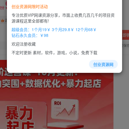
9.9
创业资源网限时活动
积分
专注优质VIP网课资源分享，市面上收费几百几千的项目资
免费
免费
超级会员
钻石会员
源课程这里全部都有!
超级会员：1个月19￥ 3个月29.8￥ 12个月68￥
立即
钻石永久会员：￥98
欢迎注册收藏
您当前未登录！建议登陆后购买，办理会员包月更省钱，可保
不定时更新 素材，软件，游戏，小说，免费下载
创业资源网