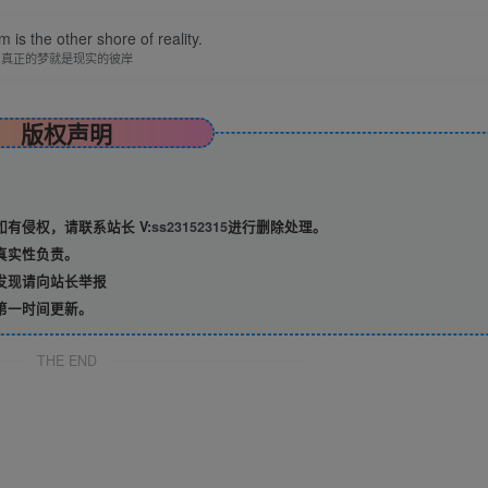
 is the other shore of reality.
真正的梦就是现实的彼岸
版权声明
有侵权，请联系站长 V:
ss23152315
进行删除处理。
真实性负责。
发现请向站长举报
第一时间更新。
THE END