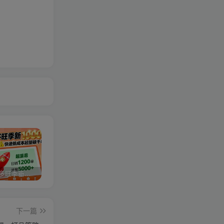
2025拼多多旺季新老店铺——快速低成本起量破千单
视频号分成计划，故事类玩法，潜力巨大，可以说是一匹黑马，详细教程
27个作品10w粉丝，AI+书单新玩法，单日收益4张+
下一篇