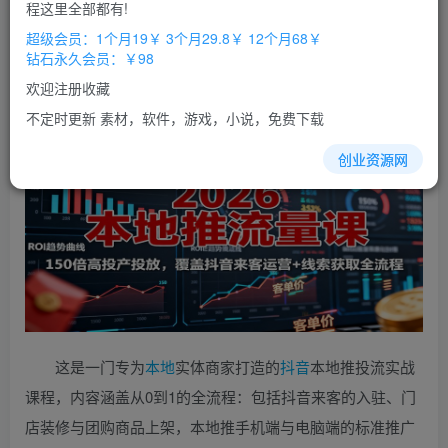
免费
免费
程这里全部都有!
超级会员
钻石会员
超级会员：1个月19￥ 3个月29.8￥ 12个月68￥
立即购买
钻石永久会员：￥98
您当前未登录！建议登陆后购买，办理会员包月更省钱，可保存购
欢迎注册收藏
买订单
不定时更新 素材，软件，游戏，小说，免费下载
创业资源网
这是一门专为
本地
实体商家打造的
抖音
本地推投流实战
课程，内容涵盖从0到1的全流程：包括抖音来客的入驻、门
店装修与团购商品上架，本地推手机端与电脑端的标准推广