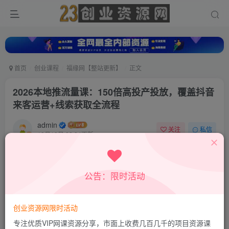
首页
创业课程
福缘网【整站更新】
正文
2026本地推流量课：150倍高投产投放，覆盖抖音
来客运营+线索获取全流程
admin
关注
私信
10月19日 22:34更新
0
421
54
付费资源
公告：限时活动
2026本地推流量课：150倍高投产投放，覆盖抖音来客运营+线索获取全流程
此内容为付费资源，请付费后查看
9.9
创业资源网限时活动
积分
专注优质VIP网课资源分享，市面上收费几百几千的项目资源课