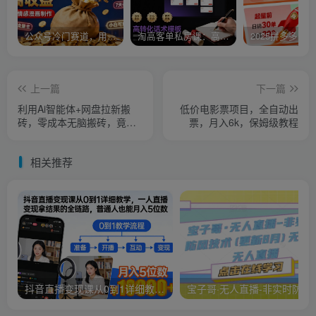
公众号冷门赛道，用AI做情感漫画，7天开通流量主，操作简单，小白可玩
淘高客单私房课：高客单成交的3个核心基础，1个实操法宝
上一篇
下一篇
利用Ai智能体+网盘拉新搬
低价电影票项目，全自动出
砖，零成本无脑搬砖，竟然
票，月入6k，保姆级教程
可以躺赚500+
相关推荐
抖音直播变现课从0到1详细教学，一人直播变现拿结果的全链路，普通人也能月入5位数
宝子哥·无人直播-非实时防