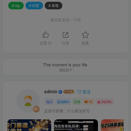
# mp
# 抖音
# 本地
喜欢就支持一下吧
点赞
54
分享
收藏
This moment is your life.
活在当下
admin
关注
0
8864
0
15
392W+
这家伙很懒，什么都没有写...