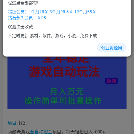
免费
免费
程这里全部都有!
超级会员
钻石会员
超级会员：1个月19￥ 3个月29.8￥ 12个月68￥
立即购买
钻石永久会员：￥98
您当前未登录！建议登陆后购买，办理会员包月更省钱，可保存购
欢迎注册收藏
买订单
不定时更新 素材，软件，游戏，小说，免费下载
创业资源网
项目
介绍：
两款老游戏
全自动
挖金
项目，每天轻松日入1000+