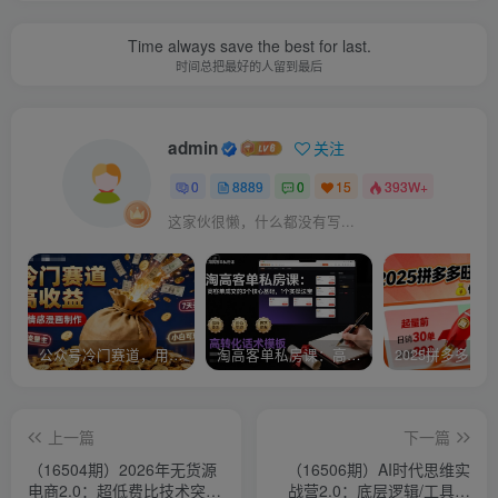
Time always save the best for last.
时间总把最好的人留到最后
admin
关注
0
8889
0
15
393W+
这家伙很懒，什么都没有写...
公众号冷门赛道，用AI做情感漫画，7天开通流量主，操作简单，小白可玩
淘高客单私房课：高客单成交的3个核心基础，1个实操法宝
上一篇
下一篇
（16504期）2026年无货源
（16506期）AI时代思维实
电商2.0：超低费比技术突破
战营2.0：底层逻辑/工具实