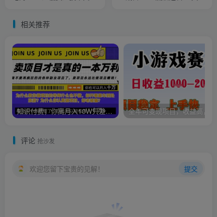
自然流天花板，单店月利润
操/行业应用 提升工作效率
1-3万元
+副业变现
相关推荐
知识付费，你离月入10W只差一个开始！26年给自己一个机会，挖金子不如买铲子【揭秘】
全年可
评论
抢沙发
欢迎您留下宝贵的见解！
提交