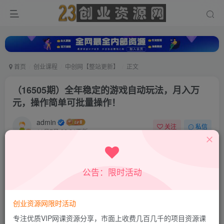
首页
创业课程
中创网【整站更新】
正文
（16505期）全年稳定的游戏自动玩法，月入万
元，操作简单可批量操作！
admin
关注
私信
11月7日 22:24更新
0
240
58
付费资源
公告：限时活动
（16505期）全年稳定的游戏自动玩法，月入万元，操作简单可批量操作！
此内容为付费资源，请付费后查看
9.9
创业资源网限时活动
积分
专注优质VIP网课资源分享，市面上收费几百几千的项目资源课