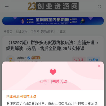
首页
创业课程
中创网【整站更新】
正文
（16297期）拼多多无货源终极玩法：店铺开设→
规则解读→选品→售后全链路,25节实操课
admin
关注
私信
10月16日 16:27更新
0
134
53
付费资源
公告：限时活动
（16297期）拼多多无货源终极玩法：店铺开设→规则解读→选品→售后全链路,25节实操课
此内容为付费资源，请付费后查看
9.9
创业资源网限时活动
积分
专注优质VIP网课资源分享，市面上收费几百几千的项目资源课