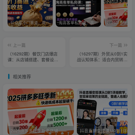
公众号冷门赛道，用AI做情感漫画，7天开通流量主，操作简单，小白可玩
淘高客单私房课：高客单成交的3个核心基础，1个实操法宝
上一篇
下一篇
（16292期）餐饮门店爆店
（16297期）外贸从0到1实
课：从店铺搭建、套餐设计
战认知体系：适合内贸转外
到推广上榜、差评处理，全
贸的老板，管理者学习
流程教学
相关推荐
2025拼多多旺季新老店铺——快速低成本起量破千单