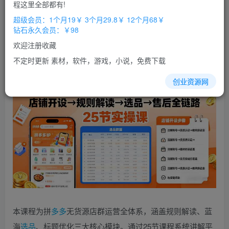
免费
免费
程这里全部都有!
超级会员
钻石会员
超级会员：1个月19￥ 3个月29.8￥ 12个月68￥
立即购买
钻石永久会员：￥98
您当前未登录！建议登陆后购买，办理会员包月更省钱，可保存购
欢迎注册收藏
买订单
不定时更新 素材，软件，游戏，小说，免费下载
创业资源网
本课程为拼
多多
无货源店群运营全体系，涵盖规则解读、蓝
海
选品
、标题优化三大核心模块。通过25节课程系统讲解平