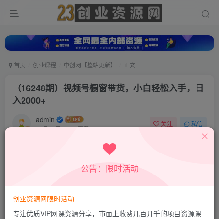
首页
创业课程
中创网【整站更新】
正文
（16248期）视频号橱窗带货，小白轻松入手，日
入2000+
admin
关注
私信
10月11日 22:19更新
0
391
27
付费资源
公告：限时活动
（16248期）视频号橱窗带货，小白轻松入手，日入2000+
此内容为付费资源，请付费后查看
9.9
创业资源网限时活动
积分
专注优质VIP网课资源分享，市面上收费几百几千的项目资源课