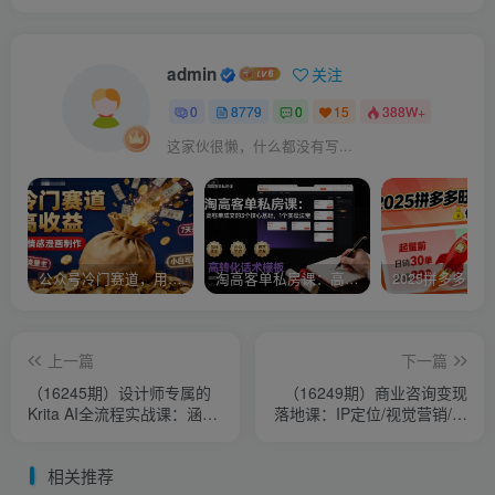
admin
关注
0
8779
0
15
388W+
这家伙很懒，什么都没有写...
公众号冷门赛道，用AI做情感漫画，7天开通流量主，操作简单，小白可玩
淘高客单私房课：高客单成交的3个核心基础，1个实操法宝
上一篇
下一篇
（16245期）设计师专属的
（16249期）商业咨询变现
Krita AI全流程实战课：涵盖
落地课：IP定位/视觉营销/流
实时手绘/场景融合/2D转3D/
量转化，单客单价提升300%
等等
相关推荐