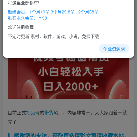
免费
免费
程这里全部都有!
超级会员
钻石会员
超级会员：1个月19￥ 3个月29.8￥ 12个月68￥
立即购买
钻石永久会员：￥98
您当前未登录！建议登陆后购买，办理会员包月更省钱，可保存购
欢迎注册收藏
买订单
不定时更新 素材，软件，游戏，小说，免费下载
创业资源网
目前正式
视频
号的
带货
风口，内容非常干，大大家跟着干就
完了
感谢您的来访，获取更多精彩文章请收藏本站。