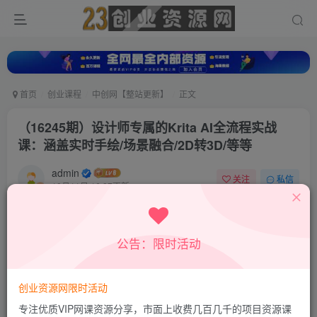
首页
创业课程
中创网【整站更新】
正文
（16245期）设计师专属的Krita AI全流程实战
课：涵盖实时手绘/场景融合/2D转3D/等等
admin
关注
私信
10月11日 16:27更新
0
717
104
付费资源
公告：限时活动
（16245期）设计师专属的Krita AI全流程实战课：涵盖实时手绘/场景融合/2D转3D/等等
此内容为付费资源，请付费后查看
9.9
创业资源网限时活动
积分
专注优质VIP网课资源分享，市面上收费几百几千的项目资源课