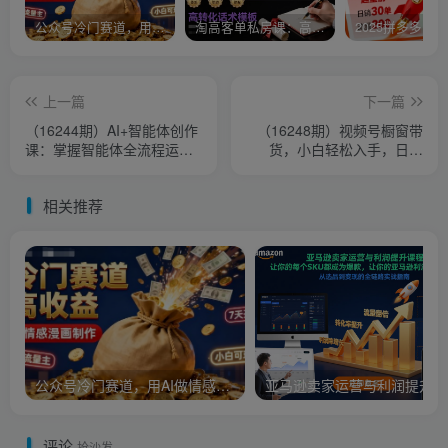
公众号冷门赛道，用AI做情感漫画，7天开通流量主，操作简单，小白可玩
淘高客单私房课：高客单成交的3个核心基础，1个实操法宝
上一篇
下一篇
（16244期）AI+智能体创作
（16248期）视频号橱窗带
课：掌握智能体全流程运
货，小白轻松入手，日入
营。包含爆款视频剪辑、避
2000+
坑指南等
相关推荐
公众号冷门赛道，用AI做情感漫画，7天开通流量主，操作简单，小白可玩
亚马逊
评论
抢沙发