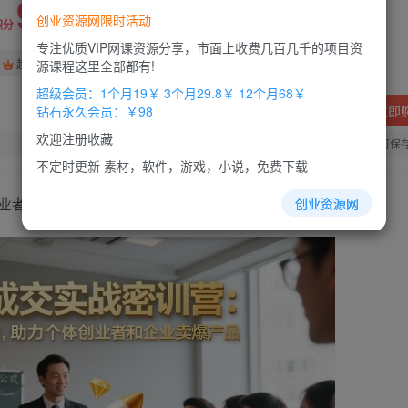
9.9
创业资源网限时活动
积分
专注优质VIP网课资源分享，市面上收费几百几千的项目资
免费
免费
超级会员
钻石会员
源课程这里全部都有!
超级会员：1个月19￥ 3个月29.8￥ 12个月68￥
立即
钻石永久会员：￥98
欢迎注册收藏
您当前未登录！建议登陆后购买，办理会员包月更省钱，可保
不定时更新 素材，软件，游戏，小说，免费下载
业者和企业卖爆产品
创业资源网