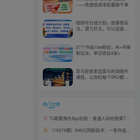
——快速低成本起量破千单
视频号分成计划，故事类玩
法，潜力巨大，可以说是一
匹黑马，详细教程
27个作品10w粉丝，AI+书单
新玩法，单日收益4张+
亚马逊卖家运营与利润提升
课程，让你的每个SKU都成
为爆款，让你的亚马逊利润
一路飙升（更新26年3月）
热门文章
Tc联盟海外App拉新：普通人如何搭乘TikTok快车，打造月入过1W的可持续副业
1
（18379期）698元同款技术：一条作品开通抖音精选，可批量开号卖号，也可代过接单赚钱
2