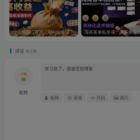
公众号冷门赛道，用AI做情感漫画，7天开通流量主，操作简单，小白可玩
评论
抢沙发
昵称
昵称
表情
代码
图片