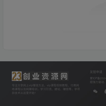
友链申请
蒙ICP备2024
题
强力驱动.
专注分享网上vip赚钱方法、vip课程视频教程、付费网
络课程以及网赚培训，学习引流、建站、赚钱等，学项
目技术从这里开始！