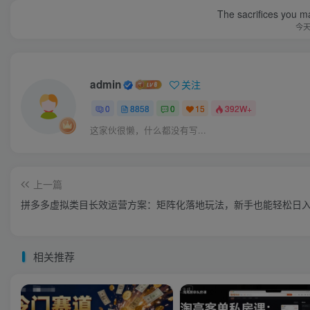
The sacrifices you ma
今
admin
关注
0
8858
0
15
392W+
这家伙很懒，什么都没有写...
上一篇
拼多多虚拟类目长效运营方案：矩阵化落地玩法，新手也能轻松日入1
相关推荐