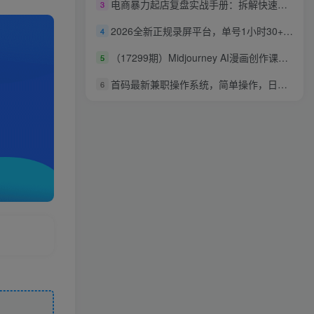
电商暴力起店复盘实战手册：拆解快速起量落地玩法，复盘起店踩坑细节稳定店铺流量
3
2026全新正规录屏平台，单号1小时30+，矩阵操作日入3张+，长期稳定，碎片时间就能做【揭秘】
4
（17299期）Midjourney AI漫画创作课，脚本构思、人物设计、排版合成，零基础创作完整漫画或系列插画
5
首码最新兼职操作系统，简单操作，日进50+
6