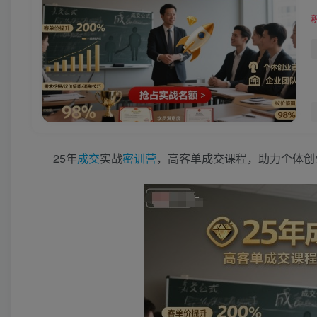
25年
成交
实战
密训营
，高客单成交课程，助力个体创