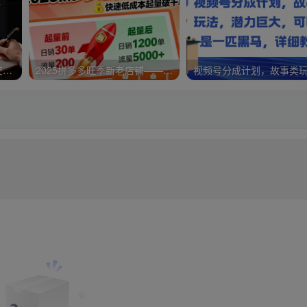
淘高客单私房课：高客单成交的3个核心基础，1个实操法宝
2025拼多多旺季新老店铺——快速低成本起量破千单