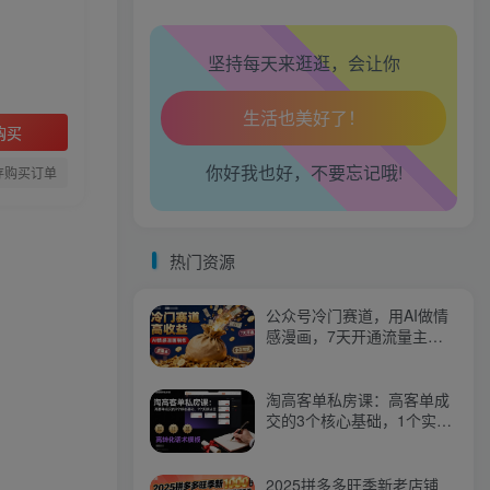
腰也不酸了！
坚持每天来逛逛，会让你
工作也轻松了！
购买
你好我也好，不要忘记哦!
存购买订单
热门资源
公众号冷门赛道，用AI做情
感漫画，7天开通流量主，
操作简单，小白可玩
淘高客单私房课：高客单成
交的3个核心基础，1个实操
法宝
2025拼多多旺季新老店铺