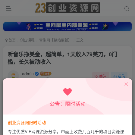
首页
创业课程
冒泡网【整站更新】
正文
听音乐挣美金，超简单，1天收入79美刀，0门
槛，长久被动收入
admin
关注
私信
9月17日 22:50发布
0
12
0
付费资源
公告：限时活动
听音乐挣美金，超简单，1天收入79美刀，0门槛，长久被动收入
此内容为付费资源，请付费后查看
9.8
创业资源网限时活动
19.8
积分
积分
专注优质VIP网课资源分享，市面上收费几百几千的项目资源课