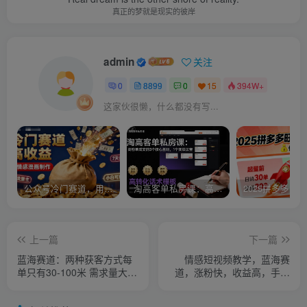
真正的梦就是现实的彼岸
admin
关注
0
8899
0
15
394W+
这家伙很懒，什么都没有写...
公众号冷门赛道，用AI做情感漫画，7天开通流量主，操作简单，小白可玩
淘高客单私房课：高客单成交的3个核心基础，1个实操法宝
上一篇
下一篇
蓝海赛道：两种获客方式每
情感短视频教学，蓝海赛
单只有30-100米 需求量大每
道，涨粉快，收益高，手把
月累积下来能突破3W
手教会你，零基础必备