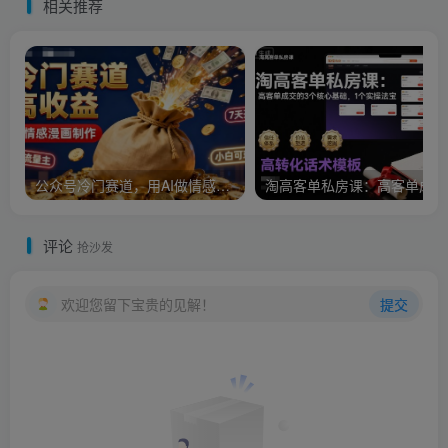
相关推荐
公众号冷门赛道，用AI做情感漫画，7天开通流量主，操作简单，小白可玩
淘
评论
抢沙发
欢迎您留下宝贵的见解！
提交