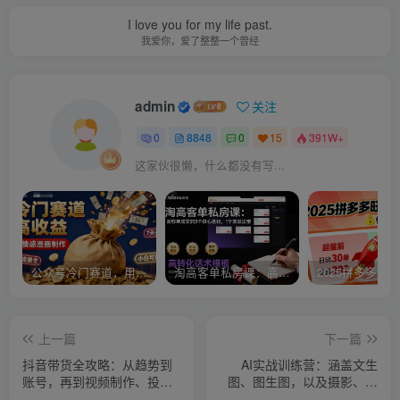
I love you for my life past.
我爱你，爱了整整一个曾经
admin
关注
0
8848
0
15
391W+
这家伙很懒，什么都没有写...
公众号冷门赛道，用AI做情感漫画，7天开通流量主，操作简单，小白可玩
淘高客单私房课：高客单成交的3个核心基础，1个实操法宝
上一篇
下一篇
抖音带货全攻略：从趋势到
AI实战训练营：涵盖文生
账号，再到视频制作、投
图、图生图，以及摄影、修
放，带你玩转抖音短视频带
复及动画视频生成等多样玩