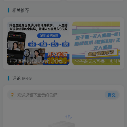
货
法
相关推荐
抖音直播变现课从0到1详细教学，一人直播变现拿结果的全链路，普通人也能月入5位数
宝子哥·无人直播-非实时防
评论
抢沙发
欢迎您留下宝贵的见解！
提交