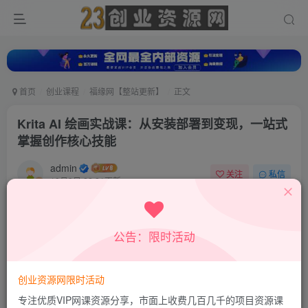
首页
创业课程
福缘网【整站更新】
正文
Krita AI 绘画实战课：从安装部署到变现，一站式
掌握创作核心技能
admin
关注
私信
10月9日 22:21更新
0
311
99
付费资源
公告：限时活动
Krita AI 绘画实战课：从安装部署到变现，一站式掌握创作核心技能
此内容为付费资源，请付费后查看
9.9
创业资源网限时活动
积分
专注优质VIP网课资源分享，市面上收费几百几千的项目资源课