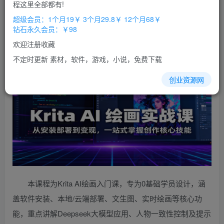
免费
免费
程这里全部都有!
超级会员
钻石会员
超级会员：1个月19￥ 3个月29.8￥ 12个月68￥
立即购买
钻石永久会员：￥98
您当前未登录！建议登陆后购买，办理会员包月更省钱，可保存购
欢迎注册收藏
买订单
不定时更新 素材，软件，游戏，小说，免费下载
创业资源网
本课程为Krita AI绘画入门课，专为0基础学员设计，涵
盖软件安装、本地/云端部署、文生图、实时绘画等核心功
能，重点讲解Deepseek大模型应用、人物一致性控制及提示