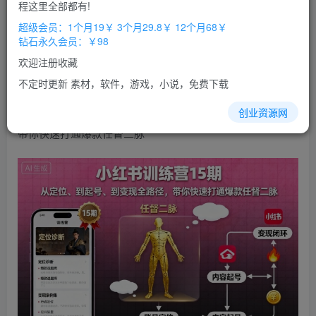
免费
免费
程这里全部都有!
超级会员
钻石会员
超级会员：1个月19￥ 3个月29.8￥ 12个月68￥
立即购买
钻石永久会员：￥98
您当前未登录！建议登陆后购买，办理会员包月更省钱，可保存购
欢迎注册收藏
买订单
不定时更新 素材，软件，游戏，小说，免费下载
小红书
训练营15期，从
定位
、到起号、到变现全
路径
，
创业资源网
带你快速打通爆款任督二脉