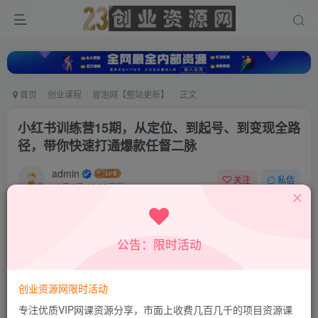
首页
创业课程
冒泡网【整站更新】
正文
小红书训练营15期，从定位、到起号、到变现全路
径，带你快速打通爆款任督二脉
admin
关注
私信
10月2日 16:32更新
0
716
88
付费资源
公告：限时活动
小红书训练营15期，从定位、到起号、到变现全路径，带你快速打通爆款任督二脉
此内容为付费资源，请付费后查看
9.9
创业资源网限时活动
积分
专注优质VIP网课资源分享，市面上收费几百几千的项目资源课