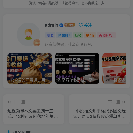
海浪宁可在挡路的礁山上撞得粉碎，也不肯后退一步
admin
关注
0
8897
0
15
394W+
这家伙很懒，什么都没有写...
公众号冷门赛道，用AI做情感漫画，7天开通流量主，操作简单，小白可玩
淘高客单私房课：高客单成交的3个核心基础，1个实操法宝
上一篇
下一篇
短视频脚本文案策划十三
小说推文知乎标记多图文玩
式，13种可复制落地的策划
法，每天3位数收益爆单实操
架构
课
相关推荐