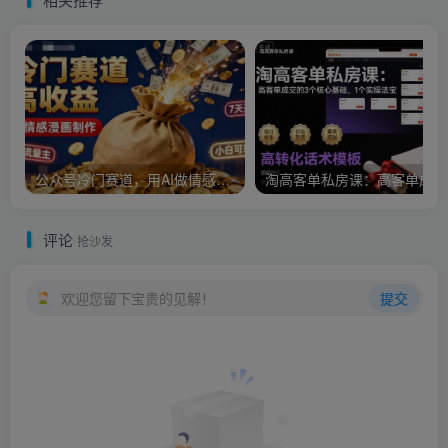
公众号冷门赛道，用AI做情感漫画，7天开通流量主，操作简单，小白可玩
淘
评论
抢沙发
欢迎您留下宝贵的见解！
提交