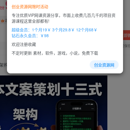
9.9
创业资源网限时活动
积分
专注优质VIP网课资源分享，市面上收费几百几千的项目资
免费
免费
超级会员
钻石会员
源课程这里全部都有!
超级会员：1个月19￥ 3个月29.8￥ 12个月68￥
立即
钻石永久会员：￥98
欢迎注册收藏
您当前未登录！建议登陆后购买，办理会员包月更省钱，可保
不定时更新 素材，软件，游戏，小说，免费下载
架构
创业资源网