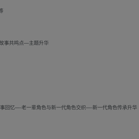
等
–故事共鸣点—主题升华
事回忆—-老一辈角色与新一代角色交织—-新一代角色传承升华