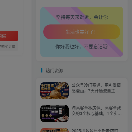
腿也不痛了！
坚持每天来逛逛，会让你
腰也不酸了！
工作也轻松了！
购买
你好我也好，不要忘记哦!
存购买订单
热门资源
公众号冷门赛道，用AI做情
感漫画，7天开通流量主，
操作简单，小白可玩
淘高客单私房课：高客单成
交的3个核心基础，1个实操
法宝
2025拼多多旺季新老店铺