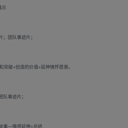
展示
片；团队事迹片；
和突破+创造的价值+延伸情怀愿景。
团队事迹片；
故事—情感延伸+总结