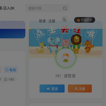
盟-日入2K
开通会员
登录
注册
热门文章
《淘宝天猫打爆班》原创技术第85期，淘宝从0到爆2.0，权重搭建、销量破零、多维组合玩法、全周期起量投产实操教程
1
（17873期）小红书AI虚拟电商2.0，单店铺轻松日入500+，可多店铺矩阵
2
抖音3D歌词视频玩法：0粉挂载小程序，10分钟出成品，月收入万元
3
私信
生活也美好了！
HI！请登录
淘宝一分购拉新推广项目，2026年零投入副业首选，单价13.5米，复购叠加激励！
4
7
140
心情也舒畅了！
最新电商AI实操课：扫盲+核心运用+扣子工具实操，快速解锁电商AI实用技巧
5
登录
注册
2026商业IP流量特训营：精准定位老板人设，搭建长效稳定内容体系
6
走路也有劲了！