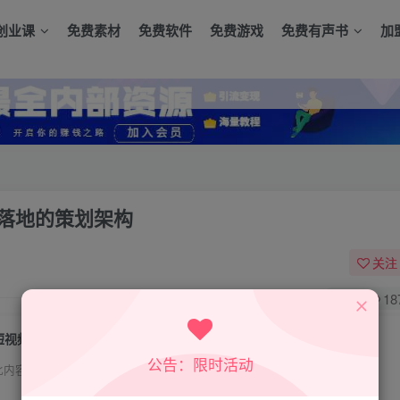
创业课
免费素材
免费软件
免费游戏
免费有声书
加
制落地的策划架构
关注
0
18
短视频脚本文案策划十三式，13种可复制落地的策划架构
公告：限时活动
此内容为付费资源，请付费后查看