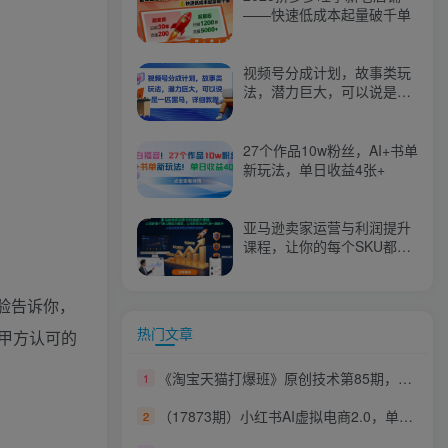
——快速低成本起量破千单
视频号分成计划，故事类玩
法，潜力巨大，可以说是一
匹黑马，详细教程
27个作品10w粉丝，AI+书单
新玩法，单日收益4张+
亚马逊卖家运营与利润提升
课程，让你的每个SKU都成
为爆款，让你的亚马逊利润
一路飙升（更新26年3月）
验告诉你，
热门文章
甲方认可的
《淘宝天猫打爆班》原创技术第85期，淘宝从0到爆2.0，权重搭建、销量破零、多维组合玩法、全周期起量投产实操教程
1
（17873期）小红书AI虚拟电商2.0，单店铺轻松日入500+，可多店铺矩阵
2