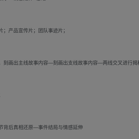
片；产品宣传片；团队事迹片；
。刻画出主线故事内容—刻画出支线故事内容—两线交叉进行揭
；
节背后真相还原—事件结局与情感延伸