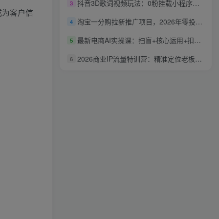
抖音3D歌词视频玩法：0粉挂载小程序，10分钟出成品，月收入万元
3
成为客户信
淘宝一分购拉新推广项目，2026年零投入副业首选，单价13.5米，复购叠加激励！
4
最新电商AI实操课：扫盲+核心运用+扣子工具实操，快速解锁电商AI实用技巧
5
2026商业IP流量特训营：精准定位老板人设，搭建长效稳定内容体系
6