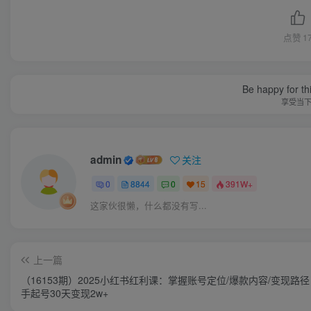
点赞
1
Be happy for th
享受当
admin
关注
0
8844
0
15
391W+
这家伙很懒，什么都没有写...
上一篇
（16153期）2025小红书红利课：掌握账号定位/爆款内容/变现路
手起号30天变现2w+