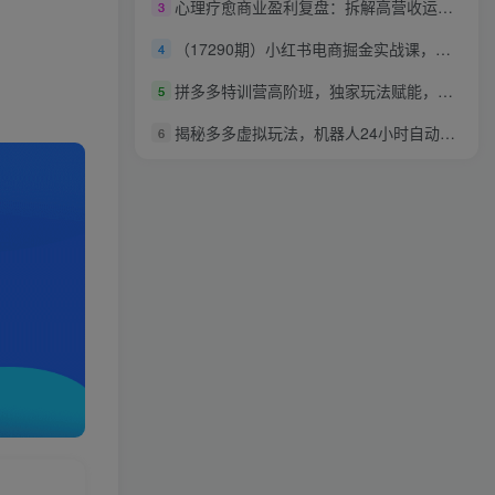
心理疗愈商业盈利复盘：拆解高营收运营逻辑，剖析月入五十万商业模式落地路径
3
（17290期）小红书电商掘金实战课，从选品、爆文到店群矩阵，手把手教你实现单店月入3万+(更新26年)
4
拼多多特训营高阶班，独家玩法赋能，突破运营天花板（更新26年1月）
5
揭秘多多虚拟玩法，机器人24小时自动发货+客服，新手也能月1-5W！
6