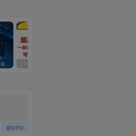
广告联盟全自动掘金项目，稳定长期，实测单窗口最高收益30+，可矩阵月入1w+【揭秘】
上班也能玩的酒店CK数据归集，一单0.7单窗口每天可做100单，一个人就能矩阵操作【揭秘】
提交评论