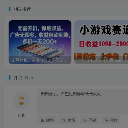
相关推荐
无需养机，保底收益，广告无限多，收益自动到账，多机一天2张+【揭秘】
评论
抢沙发
昵称
昵称
表情
代码
图片