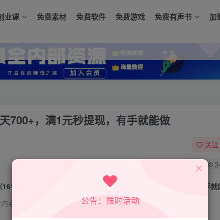
创业课
免费素材
免费软件
免费游戏
免费有声书
加
一天700+，满1元秒提现，有手就能做
关注
0
3
（16154期）暴利无脑0撸小任务，轻松一天700+，满1元秒提现，有手就
公告：限时活动
此内容为付费资源，请付费后查看