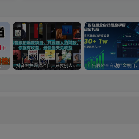
全年可变现项目，收益高，无门槛，小游戏赛道，一天收益1k+,一个月收入顶别人半年的工资【揭秘】
抖音跟拍爆款项目，只要别人拍同款，你就有收益，最快当天见收益