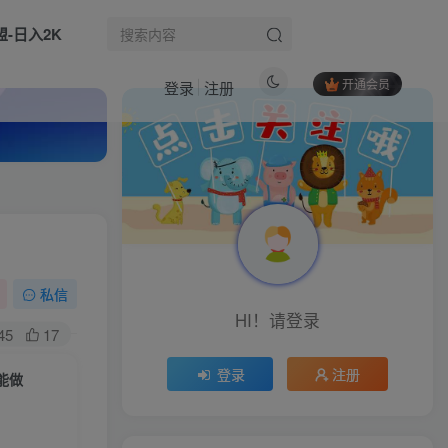
盟-日入2K
开通会员
登录
注册
热门文章
随心推全域线上课：拆解全域流量模型，让随心推投放更稳定
1
全网独家淘宝闪购，全自动采集，操作简单无脑，单人窗口轻松日入40+【揭秘】
2
心理疗愈商业盈利复盘：拆解高营收运营逻辑，剖析月入五十万商业模式落地路径
3
私信
HI！请登录
（17290期）小红书电商掘金实战课，从选品、爆文到店群矩阵，手把手教你实现单店月入3万+(更新26年)
4
45
17
拼多多特训营高阶班，独家玩法赋能，突破运营天花板（更新26年1月）
5
登录
注册
能做
揭秘多多虚拟玩法，机器人24小时自动发货+客服，新手也能月1-5W！
6
生活也美好了！