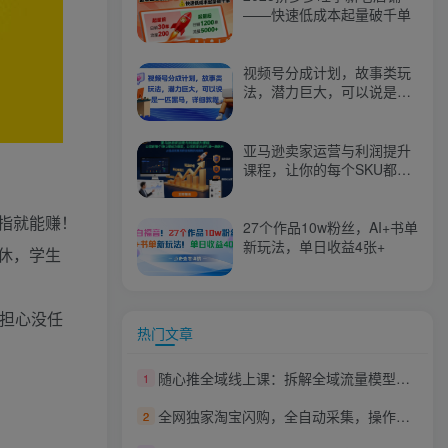
——快速低成本起量破千单
视频号分成计划，故事类玩
法，潜力巨大，可以说是一
匹黑马，详细教程
亚马逊卖家运营与利润提升
课程，让你的每个SKU都成
为爆款，让你的亚马逊利润
一路飙升（更新26年3月）
指就能赚！
27个作品10w粉丝，AI+书单
新玩法，单日收益4张+
休，学生
用担心没任
热门文章
随心推全域线上课：拆解全域流量模型，让随心推投放更稳定
1
全网独家淘宝闪购，全自动采集，操作简单无脑，单人窗口轻松日入40+【揭秘】
2