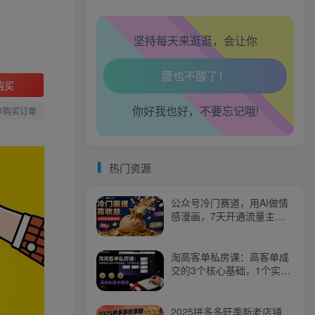
心情也舒畅了！
坚持每天来逛逛，会让你
走路也有劲了！
腿也不痛了！
购买
你好我也好，不要忘记哦!
腰也不酸了！
存购买订单
工作也轻松了！
热门资源
公众号冷门赛道，用AI做情
感漫画，7天开通流量主，
操作简单，小白可玩
淘高客单私房课：高客单成
交的3个核心基础，1个实操
法宝
2025拼多多旺季新老店铺