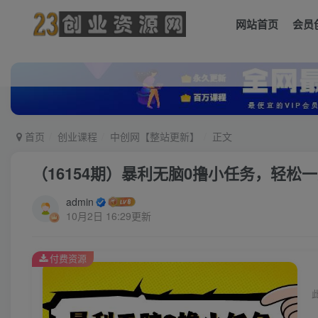
网站首页
会员
首页
创业课程
中创网【整站更新】
正文
（16154期）暴利无脑0撸小任务，轻松
admin
10月2日 16:29更新
付费资源