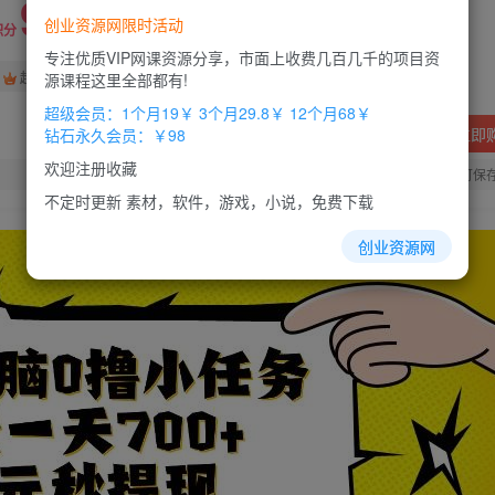
9.9
创业资源网限时活动
积分
专注优质VIP网课资源分享，市面上收费几百几千的项目资
免费
免费
超级会员
钻石会员
源课程这里全部都有!
超级会员：1个月19￥ 3个月29.8￥ 12个月68￥
立即
钻石永久会员：￥98
欢迎注册收藏
您当前未登录！建议登陆后购买，办理会员包月更省钱，可保
不定时更新 素材，软件，游戏，小说，免费下载
创业资源网