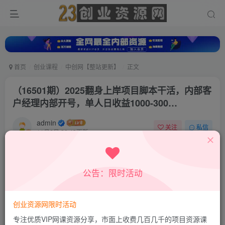
首页
创业课程
中创网【整站更新】
正文
（16501期）2025翻身上岸项目脚本干活，内部客
户经理内部开号，单人日收益1000-300…
admin
关注
私信
11月6日 20:43更新
0
156
32
付费资源
公告：限时活动
（16501期）2025翻身上岸项目脚本干活，内部客户经理内部开号，单人日收益1000-300…
此内容为付费资源，请付费后查看
9.9
创业资源网限时活动
积分
专注优质VIP网课资源分享，市面上收费几百几千的项目资源课