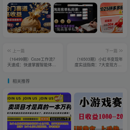
公众号冷门赛道，用AI做情感漫画，7天开通流量主，操作简单，小白可玩
淘高客单私房课：高客单成交的3个核心基础，1个实操法宝
上一篇
下一篇
（16499期）Coze工作流7
（16503期）小红书变现年
天速成：快速掌握智能体开
度实战指南：7大变现方式/
发技能，原创AI应用开发与
爆款标题/视频写作，单账号
副业变现
月入1万+
相关推荐