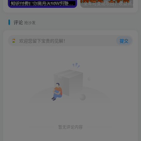
知识付费，你离月入10W只差一个开始！26年给自己一个机会，挖金子不如买铲子【揭秘】
全年可
评论
抢沙发
欢迎您留下宝贵的见解！
提交
暂无评论内容