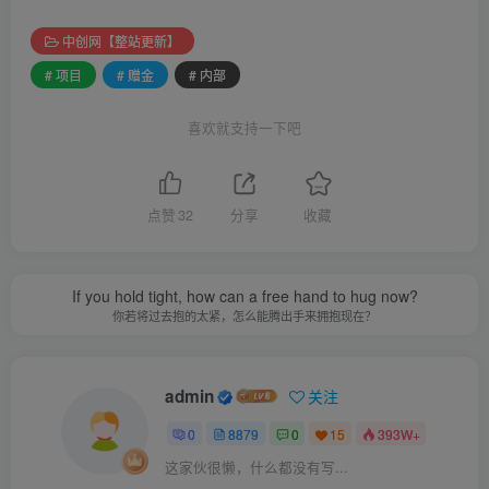
中创网【整站更新】
# 项目
# 赠金
# 内部
喜欢就支持一下吧
点赞
32
分享
收藏
If you hold tight, how can a free hand to hug now?
你若将过去抱的太紧，怎么能腾出手来拥抱现在？
admin
关注
0
8879
0
15
393W+
这家伙很懒，什么都没有写...