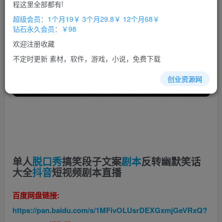
程这里全部都有!
超级会员：1个月19￥ 3个月29.8￥ 12个月68￥
钻石永久会员：￥98
欢迎注册收藏
不定时更新 素材，软件，游戏，小说，免费下载
创业资源网
单人
脱口秀
搞笑段子文案
剧本
反转幽默笑话
大全
抖音
短视频剧本直播
百度网盘链接:
https://pan.baidu.com/s/1MFivOLUsrDEXGxmjGeVRxQ?