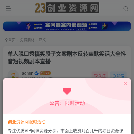
首页
免费素材
正文
单人脱口秀搞笑段子文案剧本反转幽默笑话大全抖
音短视频剧本直播
admin
关注
私信
9月17日 00:29发布
0
35
13
公告：限时活动
创业资源网限时活动
专注优质VIP网课资源分享，市面上收费几百几千的项目资源课