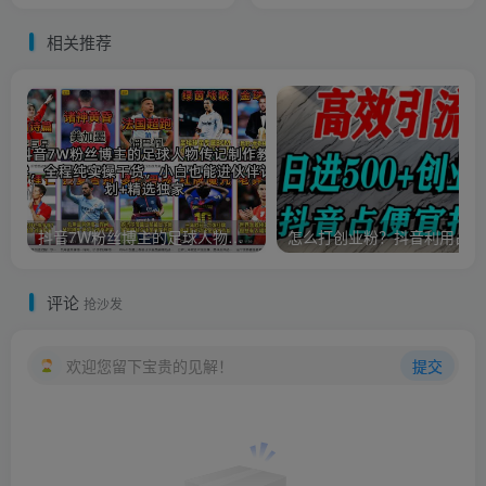
频素材
教程秘方资料
相关推荐
抖音7W粉丝博主的足球人物传记制作教学，全程纯实操干货，小白也能进伙伴计划+精选独家
怎么
评论
抢沙发
欢迎您留下宝贵的见解！
提交