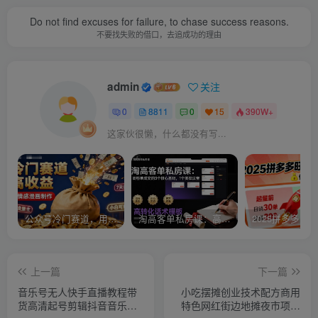
Do not find excuses for failure, to chase success reasons.
不要找失败的借口，去追成功的理由
admin
关注
0
8811
0
15
390W+
这家伙很懒，什么都没有写...
公众号冷门赛道，用AI做情感漫画，7天开通流量主，操作简单，小白可玩
淘高客单私房课：高客单成交的3个核心基础，1个实操法宝
上一篇
下一篇
音乐号无人快手直播教程带
小吃摆摊创业技术配方商用
货高清起号剪辑抖音音乐视
特色网红街边地摊夜市项目