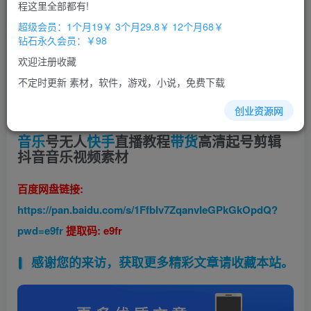
程这里全部都有!
超级会员：1个月19￥ 3个月29.8￥ 12个月68￥
钻石永久会员：￥98
欢迎注册收藏
不定时更新 素材，软件，游戏，小说，免费下载
创业资源网
音乐
号无人
快手
直播教程
带货
高清起号剪辑
抖音音乐视频素材
百度网盘链接:
https://pan.baidu.com/s/1FfbIv7ZqanvIeGPkGkOpdQ?
pwd=e9fr
提取码: e9fr
感谢您的来访，获取更多精彩文章请收藏本站。