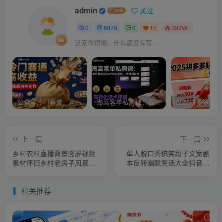
admin
关注
0
8879
0
15
393W+
这家伙很懒，什么都没有写...
公众号冷门赛道，用AI做情感漫画，7天开通流量主，操作简单，小白可玩
淘高客单私房课：高客单成交的3个核心基础，1个实操法宝
上一篇
下一篇
乡村农村直播背景竖屏视频
单人脱口秀搞笑段子文案剧
素材怀旧乡村老房子风景绿
本反转幽默笑话大全抖音短
幕动态素材
视频剧本直播
相关推荐