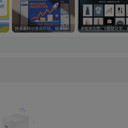
哥·无人直播-非实时防风技术(更新25年9月)无人半无人直播
拼多多特训营高阶班，独家玩法赋能，突破运营天花板（更新26年5月23日）