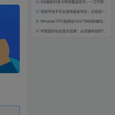
9月最新抖音卡特效搬运技术，一刀不剪，轻松过原创，苹果安卓可以
3
视频号快手平台游戏掘金项目，日收益1k+，一台电脑在家就可以自己创业【揭秘】
4
Windows下PC版微信/QQ/TIM的防撤回多开工具！开源免费使用，且免费长期维护RevokeMsgPatcher
5
阿里国际站运营实战课：从店铺布局到TOP10旺铺，数据化运营，推广全攻略
6