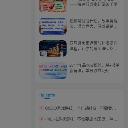
——快速低成本起量破千单
视频号分成计划，故事类玩
法，潜力巨大，可以说是一
匹黑马，详细教程
亚马逊卖家运营与利润提升
课程，让你的每个SKU都成
为爆款，让你的亚马逊利润
一路飙升（更新26年3月）
27个作品10w粉丝，AI+书单
新玩法，单日收益4张+
热门文章
CSGO游戏搬砖，全自动挂G，不需要玩游戏，手机操作日入300+，解放双手【揭秘】
1
小红书虚拟资料，不需要成本压货，单价9.9
2