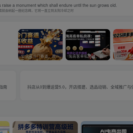
 raise a monument which shall endure until the sun grows old.
成就会树起一座纪念碑，它将一直立到太阳冷却之时
公众号冷门赛道，用AI做情感漫画，7天开通流量主，操作简单，小白可玩
淘高客单私房课：高客单成交的3个核心基础，1个实操法宝
指南
抖店从0到爆运营5.0，开店搭建、选品动销、全域推广与