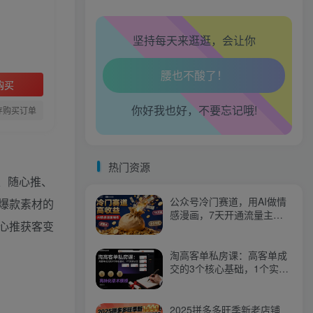
走路也有劲了！
坚持每天来逛逛，会让你
腿也不痛了！
购买
腰也不酸了！
你好我也好，不要忘记哦!
存购买订单
工作也轻松了！
热门资源
、随心推、
公众号冷门赛道，用AI做情
爆款素材的
感漫画，7天开通流量主，
心推获客变
操作简单，小白可玩
淘高客单私房课：高客单成
交的3个核心基础，1个实操
法宝
2025拼多多旺季新老店铺