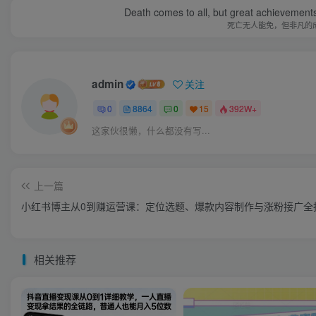
Death comes to all, but great achievements
死亡无人能免，但非凡的
admin
关注
0
8864
0
15
392W+
这家伙很懒，什么都没有写...
上一篇
小红书博主从0到赚运营课：定位选题、爆款内容制作与涨粉接广全
相关推荐