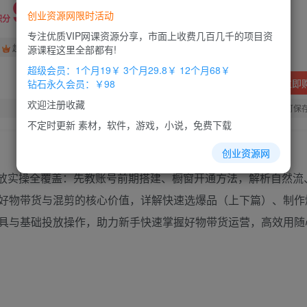
9.8
创业资源网限时活动
19.8
积分
积分
专注优质VIP网课资源分享，市面上收费几百几千的项目资
免费
免费
超级会员
钻石会员
源课程这里全部都有!
超级会员：1个月19￥ 3个月29.8￥ 12个月68￥
立即
钻石永久会员：￥98
欢迎注册收藏
您当前未登录！建议登陆后购买，办理会员包月更省钱，可保
不定时更新 素材，软件，游戏，小说，免费下载
创业资源网
放实操全覆盖：先教账号前期搭建、橱窗开通方法，解析自然流
好物带货与混剪的核心价值，详解快速选爆品（上下篇）、制作
具与基础投放操作，助力新手快速掌握好物带货运营，高效用随