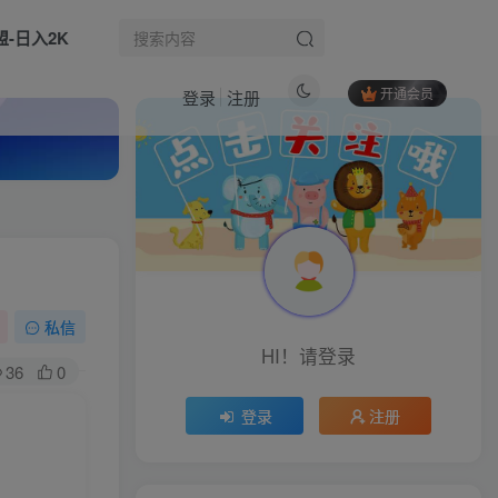
盟-日入2K
开通会员
登录
注册
热门文章
CSGO游戏搬砖，全自动挂G，不需要玩游戏，手机操作日入300+，解放双手【揭秘】
1
小红书虚拟资料，不需要成本压货，单价9.9
2
9月最新抖音卡特效搬运技术，一刀不剪，轻松过原创，苹果安卓可以
3
私信
HI！请登录
视频号快手平台游戏掘金项目，日收益1k+，一台电脑在家就可以自己创业【揭秘】
4
36
0
Windows下PC版微信/QQ/TIM的防撤回多开工具！开源免费使用，且免费长期维护RevokeMsgPatcher
5
登录
注册
生活也美好了！
阿里国际站运营实战课：从店铺布局到TOP10旺铺，数据化运营，推广全攻略
6
心情也舒畅了！