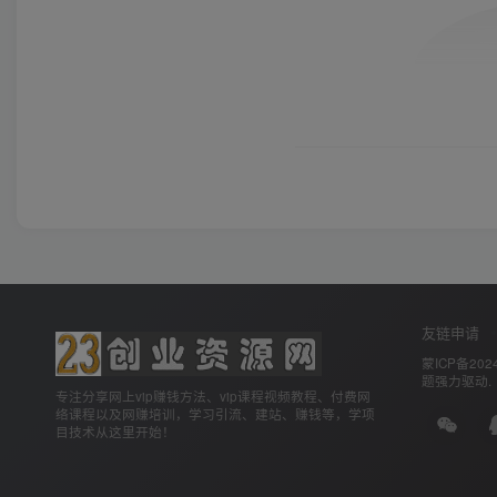
友链申请
蒙ICP备2024
题
强力驱动.
专注分享网上vip赚钱方法、vip课程视频教程、付费网
络课程以及网赚培训，学习引流、建站、赚钱等，学项
目技术从这里开始！