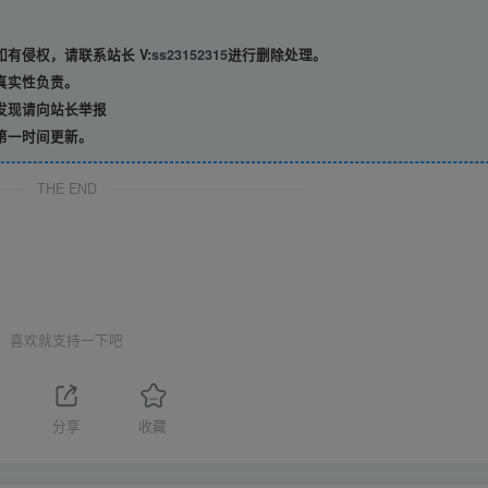
有侵权，请联系站长 V:
ss23152315
进行删除处理。
真实性负责。
发现请向站长举报
第一时间更新。
THE END
喜欢就支持一下吧
分享
收藏