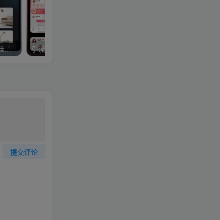
AI电商出图，0基础可学，挂着跑每日3000图
引流系列课14：小红书不发笔记日引流100+粉
提交评论