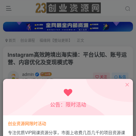
首页
创业课程
福缘网【整站更新】
正文
Instagram高效跨境出海实操：平台认知、账号运
营、内容优化及变现模式等
admin
关注
私信
8月14日 21:09发布
0
36
0
付费资源
公告：限时活动
Instagram高效跨境出海实操：平台认知、账号运营、内容优化及变现模式等
此内容为付费资源，请付费后查看
9.8
创业资源网限时活动
19.8
积分
积分
专注优质VIP网课资源分享，市面上收费几百几千的项目资源课