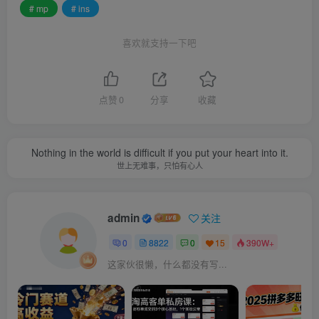
# mp
# ins
喜欢就支持一下吧
点赞
0
分享
收藏
Nothing in the world is difficult if you put your heart into it.
世上无难事，只怕有心人
admin
关注
0
8822
0
15
390W+
这家伙很懒，什么都没有写...