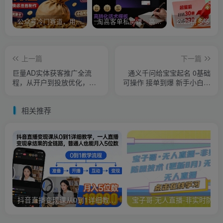
公众号冷门赛道，用AI做情感漫画，7天开通流量主，操作简单，小白可玩
淘高客单私房课：高客单成交的3个核心基础，1个实操法宝
上一篇
下一篇
巨量AD实体获客推广全流
通义千问给宝宝起名 0基础
程，从开户到投放优化，本
可操作 接单到爆 新手小白日
地实体业务高效获客
入2000+
相关推荐
抖音直播变现课从0到1详细教学，一人直播变现拿结果的全链路，普通人也能月入5位数
宝子哥·无人直播-非实时防