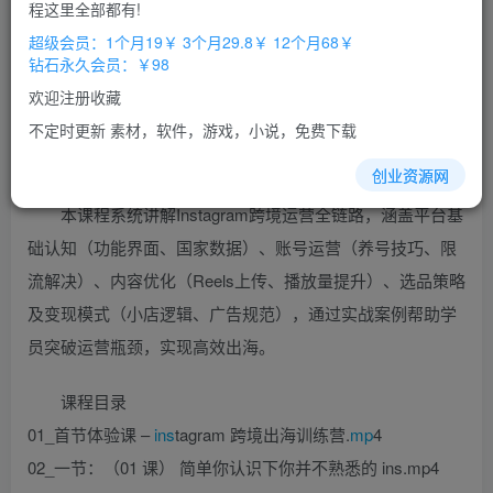
免费
免费
程这里全部都有!
超级会员
钻石会员
超级会员：1个月19￥ 3个月29.8￥ 12个月68￥
立即购买
钻石永久会员：￥98
您当前未登录！建议登陆后购买，办理会员包月更省钱，可保存购
欢迎注册收藏
买订单
不定时更新 素材，软件，游戏，小说，免费下载
创业资源网
本课程系统讲解Instagram跨境运营全链路，涵盖平台基
础认知（功能界面、国家数据）、账号运营（养号技巧、限
流解决）、内容优化（Reels上传、播放量提升）、选品策略
及变现模式（小店逻辑、广告规范），通过实战案例帮助学
员突破运营瓶颈，实现高效出海。
课程目录
01_首节体验课 –
ins
tagram 跨境出海训练营.
mp
4
02_一节：（01 课） 简单你认识下你并不熟悉的 ins.mp4