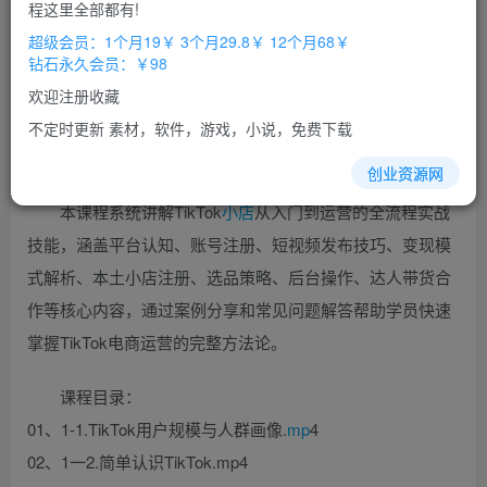
免费
免费
程这里全部都有!
超级会员
钻石会员
超级会员：1个月19￥ 3个月29.8￥ 12个月68￥
立即购买
钻石永久会员：￥98
您当前未登录！建议登陆后购买，办理会员包月更省钱，可保存购
欢迎注册收藏
买订单
不定时更新 素材，软件，游戏，小说，免费下载
创业资源网
本课程系统讲解TikTok
小店
从入门到运营的全流程实战
技能，涵盖平台认知、账号注册、短视频发布技巧、变现模
式解析、本土小店注册、选品策略、后台操作、达人带货合
作等核心内容，通过案例分享和常见问题解答帮助学员快速
掌握TikTok电商运营的完整方法论。
课程目录：
01、1-1.TikTok用户规模与人群画像.
mp
4
02、1一2.简单认识TikTok.mp4