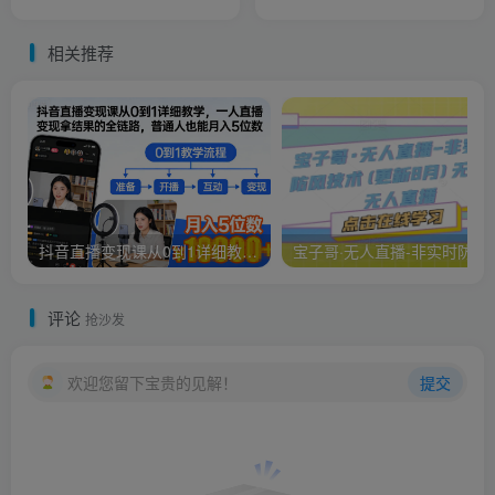
群管理、一对一销售SOP
含全流程及细节技巧，避坑
少绕路
相关推荐
抖音直播变现课从0到1详细教学，一人直播变现拿结果的全链路，普通人也能月入5位数
宝子哥·无人直播-非实时防
评论
抢沙发
欢迎您留下宝贵的见解！
提交