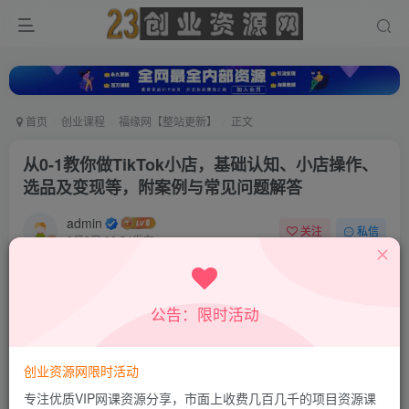
首页
创业课程
福缘网【整站更新】
正文
从0-1教你做TikTok小店，基础认知、小店操作、
选品及变现等，附案例与常见问题解答
admin
关注
私信
8月9日 22:54发布
0
10
0
付费资源
公告：限时活动
从0-1教你做TikTok小店，基础认知、小店操作、选品及变现等，附案例与常见问题解答
此内容为付费资源，请付费后查看
9.8
创业资源网限时活动
19.8
积分
积分
专注优质VIP网课资源分享，市面上收费几百几千的项目资源课