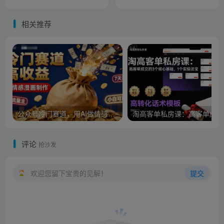
简单人人可做
流 ，室内-建筑-景观-美术，
零基础直接上手
相关推荐
公众号冷门赛道，用AI做情感漫画，7天开通流量主，操作简单，小白可玩
淘
评论
抢沙发
欢迎您留下宝贵的见解！
提交