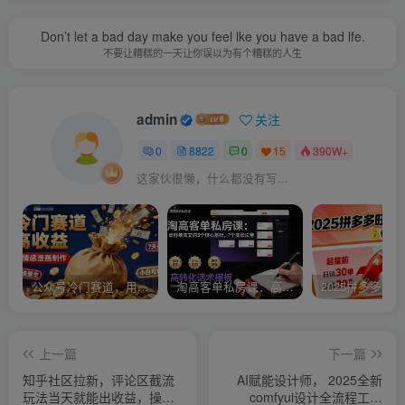
Don’t let a bad day make you feel lke you have a bad lfe.
不要让糟糕的一天让你误以为有个糟糕的人生
admin
关注
0
8822
0
15
390W+
这家伙很懒，什么都没有写...
公众号冷门赛道，用AI做情感漫画，7天开通流量主，操作简单，小白可玩
淘高客单私房课：高客单成交的3个核心基础，1个实操法宝
上一篇
下一篇
知乎社区拉新，评论区截流
AI赋能设计师， 2025全新
玩法当天就能出收益，操作
comfyui设计全流程工作