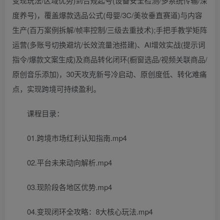
变现玩法/区域优势)到合规起号(设备安全检测/多系统传输/深
度养号)，覆盖爆款选品公式(母婴/3C/美妆垂直赛道)与内容
生产(百万案例拆解/帧率控制/三级去重技术);手把手教学矩阵
运营(多账号切换避坑/长效流量池搭建)、AI增效实战(提示词
指令/爆款文案生成)及商品转化闭环(橱窗选品/视频关联商品/
原创音乐添加)，30天攻克新号冷启动、原创度低、转化难痛
点，实现跨境可持续盈利。
课程目录：
01.跨境市场红利认知指南.mp4
02.平台未来动向解析.mp4
03.现阶段各地区优势.mp4
04.变现闭环全攻略：8大核心玩法.mp4