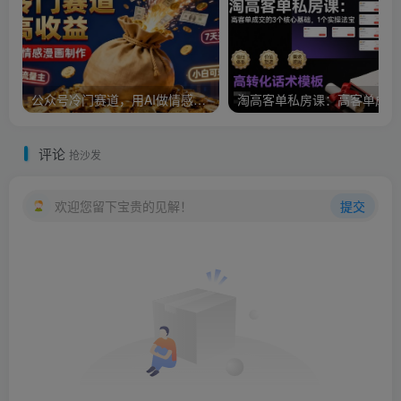
公众号冷门赛道，用AI做情感漫画，7天开通流量主，操作简单，小白可玩
淘
评论
抢沙发
欢迎您留下宝贵的见解！
提交