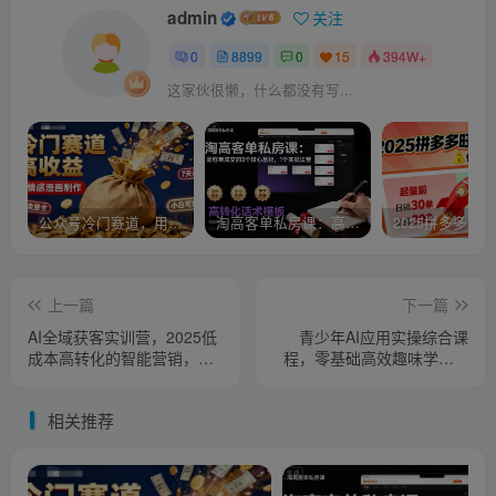
admin
关注
0
8899
0
15
394W+
这家伙很懒，什么都没有写...
公众号冷门赛道，用AI做情感漫画，7天开通流量主，操作简单，小白可玩
淘高客单私房课：高客单成交的3个核心基础，1个实操法宝
上一篇
下一篇
AI全域获客实训营，2025低
青少年AI应用实操综合课
成本高转化的智能营销，精
程，零基础高效趣味学习AI
准找客，高效营销
全方位应用
相关推荐