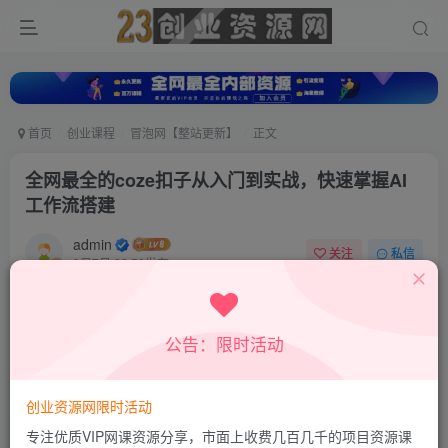
首页
创业课程
冒泡网【整站更新】
正文
全网最全的coze扣子从入门到实战，快速掌握AI
工作流搭建
admin
关注
私信
9月7日 22:59发布
0
14
0
付费资源
公告：限时活动
全网最全的coze扣子从入门到实战，快速掌握AI工作流搭建
此内容为付费资源，请付费后查看
9.8
创业资源网限时活动
19.8
积分
积分
专注优质VIP网课资源分享，市面上收费几百几千的项目资源课