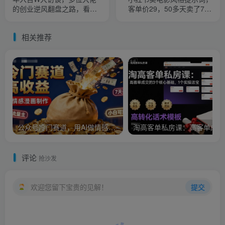
的创业逆风翻盘之路，看懂
客单价29，50多天卖了790
普通人逆袭的底层逻辑，找
单，小白直接抄作业！
寻属于自己的创业方向
相关推荐
公众号冷门赛道，用AI做情感漫画，7天开通流量主，操作简单，小白可玩
淘
评论
抢沙发
欢迎您留下宝贵的见解！
提交