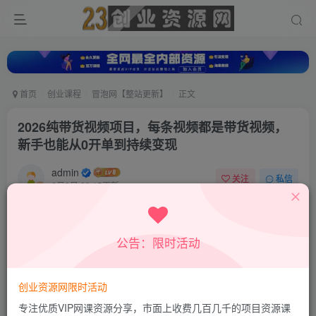
首页
创业课程
冒泡网【整站更新】
正文
2026纯带货视频项目，每条视频都是带货视频，
新手也能从0开单到持续变现
admin
关注
私信
6月3日 09:15更新
0
701
157
付费资源
公告：限时活动
2026纯带货视频项目，每条视频都是带货视频，新手也能从0开单到持续变现
此内容为付费资源，请付费后查看
9.9
创业资源网限时活动
积分
专注优质VIP网课资源分享，市面上收费几百几千的项目资源课