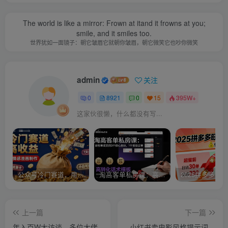
The world is like a mirror: Frown at itand it frowns at you;
smile, and it smiles too.
世界犹如一面镜子：朝它皱眉它就朝你皱眉，朝它微笑它也吵你微笑
admin
关注
0
8921
0
15
395W+
这家伙很懒，什么都没有写...
公众号冷门赛道，用AI做情感漫画，7天开通流量主，操作简单，小白可玩
淘高客单私房课：高客单成交的3个核心基础，1个实操法宝
上一篇
下一篇
年入百W大访谈，多位大佬
小红书卖电影风格提示词，