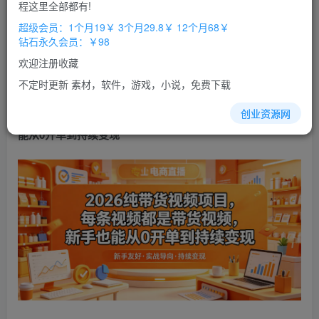
免费
免费
程这里全部都有!
超级会员
钻石会员
超级会员：1个月19￥ 3个月29.8￥ 12个月68￥
立即购买
钻石永久会员：￥98
您当前未登录！建议登陆后购买，办理会员包月更省钱，可保存购
欢迎注册收藏
买订单
不定时更新 素材，软件，游戏，小说，免费下载
2026纯
带货
视频
项目，每条视频都是带货视频，新手也
创业资源网
能从0开单到持续变现