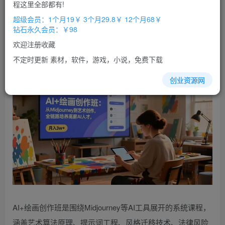
免费
免费
程这里全部都有!
超级会员
钻石会员
超级会员：1个月19￥ 3个月29.8￥ 12个月68￥
立即购买
钻石永久会员：￥98
您当前未登录！建议登陆后购买，办理会员包月更省钱，可保存购
欢迎注册收藏
买订单
不定时更新 素材，软件，游戏，小说，免费下载
创业资源网
AI+绘画创作班是围绕Midjourney等AI工具展开的系统课程，
涵盖艺术算法原理、提示词工程、风格迁移技术、法律风险