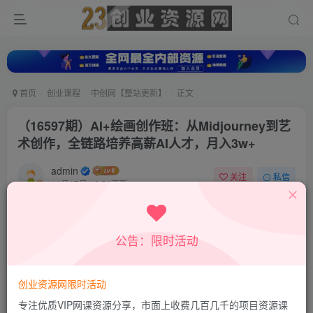
首页
创业课程
中创网【整站更新】
正文
（16597期）AI+绘画创作班：从Midjourney到艺
术创作，全链路培养高薪AI人才，月入3w+
admin
关注
私信
11月17日 16:21更新
0
553
66
付费资源
公告：限时活动
（16597期）AI+绘画创作班：从Midjourney到艺术创作，全链路培养高薪AI人才，月入3w+
此内容为付费资源，请付费后查看
9.9
创业资源网限时活动
积分
专注优质VIP网课资源分享，市面上收费几百几千的项目资源课