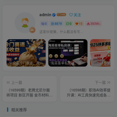
admin
关注
0
8879
0
15
393W+
这家伙很懒，什么都没有写...
公众号冷门赛道，用AI做情感漫画，7天开通流量主，操作简单，小白可玩
淘高客单私房课：高客单成交的3个核心基础，1个实操法宝
上一篇
下一篇
（16599期）老牌尤尼尔搬
（16598期）职场AI效率提
砖项目 新区开服 金币材料价
升课：AI工具快速完成各类
值直线上升 可达月入过万的
工作,全面提升职场竞争力与
项目
工作效率
相关推荐