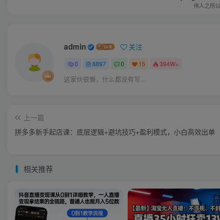
伟人之所
admin
关注
0
8897
0
15
394W+
这家伙很懒，什么都没有写...
上一篇
拼多多新手起店课：底层逻辑+避坑技巧+盈利模式，小白高效出单
相关推荐