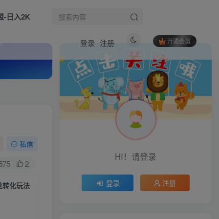
盟-日入2K
开通会员
登录
注册
热门文章
（16719期）手机、电脑云端托管，每日稳定收入120+，小众领域长期稳定
1
红果短剧拉新之盘点爆量玩法实战教学，0粉可做，发视频就有收益
2
（17020期）高成长产业链投研，通信、AI数据中心、机器人，扫描50+公司，锁定2026确定性增长机会
3
私信
生活也美好了！
HI！请登录
即梦AI一镜到底实战教程：智能多帧玩法，无缝长镜头生成，小白零基础快速上手
4
575
2
心情也舒畅了！
小红书基础+进阶培训，手把手教你从0-1做小红书
5
登录
注册
丝转化玩法
低价电影票项目新玩法，全自动报价出票，月入6000+，附保姆级教程【揭秘】
6
走路也有劲了！