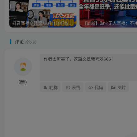
抖音直播变现课从0到1详细教学，一人直播变现拿结果的全链路，普通人也能月入5位数
评论
抢沙发
昵称
昵称
表情
代码
图片