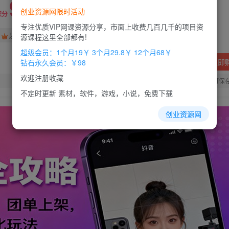
9.9
创业资源网限时活动
积分
专注优质VIP网课资源分享，市面上收费几百几千的项目资
免费
免费
超级会员
钻石会员
源课程这里全部都有!
超级会员：1个月19￥ 3个月29.8￥ 12个月68￥
立即
钻石永久会员：￥98
欢迎注册收藏
您当前未登录！建议登陆后购买，办理会员包月更省钱，可保
不定时更新 素材，软件，游戏，小说，免费下载
创业资源网