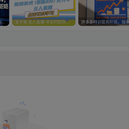
【最新】淘宝无人直播：不违规、不封号，直播35小时狂卖13W，全年都是旺季，还能批量矩阵操作【揭秘】
宝子哥·无人直播-非实时防风技术(更新25年9月)无人半无人直播