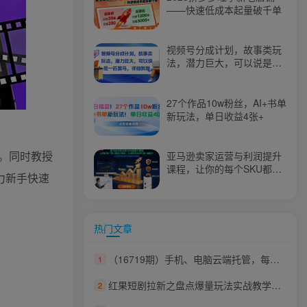
——快速低成本起量破千单
视频号分成计划，故事类玩
法，潜力巨大，可以说是一
匹黑马，详细教程
27个作品10w粉丝，AI+书单
新玩法，单日收益4张+
。同时教授
亚马逊卖家运营与利润提升
课程，让你的每个SKU都成
力新手快速
为爆款，让你的亚马逊利润
一路飙升（更新26年3月）
热门文章
（16719期）手机、电脑云端托管，每日稳定收入120+，小众领域长期稳定
1
红果短剧拉新之盘点爆量玩法实战教学，0粉可做，发视频就有收益
2