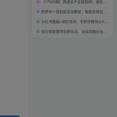
（17020期）高成长产业链投研，通信、AI数据中心、机器人，扫描50+公司，锁定2026确定性增长机会
3
即梦AI一镜到底实战教程：智能多帧玩法，无缝长镜头生成，小白零基础快速上手
4
小红书基础+进阶培训，手把手教你从0-1做小红书
5
低价电影票项目新玩法，全自动报价出票，月入6000+，附保姆级教程【揭秘】
6