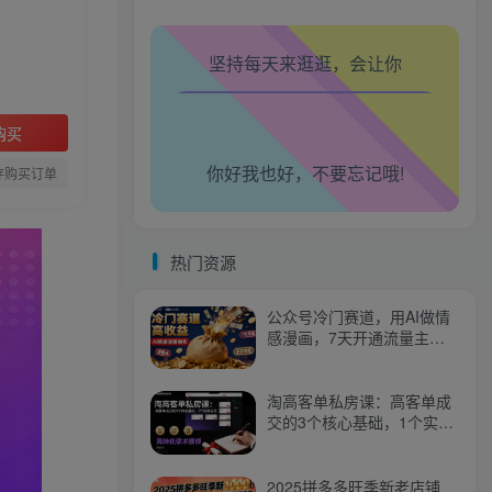
腿也不痛了！
坚持每天来逛逛，会让你
腰也不酸了！
工作也轻松了！
购买
你好我也好，不要忘记哦!
存购买订单
热门资源
公众号冷门赛道，用AI做情
感漫画，7天开通流量主，
操作简单，小白可玩
淘高客单私房课：高客单成
交的3个核心基础，1个实操
法宝
2025拼多多旺季新老店铺