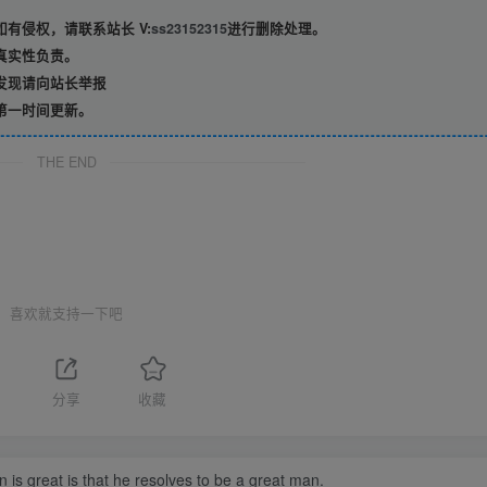
有侵权，请联系站长 V:
ss23152315
进行删除处理。
真实性负责。
发现请向站长举报
第一时间更新。
THE END
喜欢就支持一下吧
分享
收藏
is great is that he resolves to be a great man.