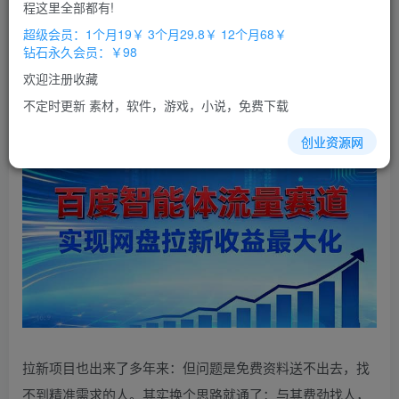
免费
免费
程这里全部都有!
超级会员
钻石会员
超级会员：1个月19￥ 3个月29.8￥ 12个月68￥
立即购买
钻石永久会员：￥98
您当前未登录！建议登陆后购买，办理会员包月更省钱，可保存购
欢迎注册收藏
买订单
不定时更新 素材，软件，游戏，小说，免费下载
创业资源网
拉新项目也出来了多年来：但问题是免费资料送不出去，找
不到精准需求的人。其实换个思路就通了：与其费劲找人，