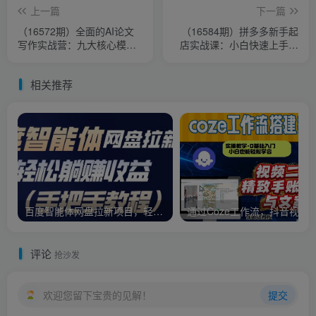
上一篇
下一篇
（16572期）全面的AI论文
（16584期）拼多多新手起
写作实战营：九大核心模
店实战课：小白快速上手拼
块，实现从论文小白到高效
多多运营，避开踩坑，全是
产出的跨越
实操干货
相关推荐
百度智能体网盘拉新项目，轻松躺賺收益，手把手教程
通过Coze工作流，抖音视频一键二创，内容转图片，实操教学，小白也可
评论
抢沙发
欢迎您留下宝贵的见解！
提交