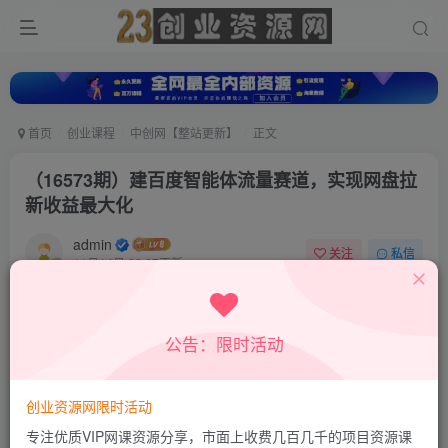
首页
创业课程
中创网【整站更新】
正文
（16573期）建百度智能体流量赛道，实现网盘拉
新收益最大化
admin
关注
私信
11月14日 22:27更新
0
57
44
付费资源
公告：限时活动
（16573期）建百度智能体流量赛道，实现网盘拉新收益最大化
此内容为付费资源，请付费后查看
9.9
创业资源网限时活动
积分
专注优质VIP网课资源分享，市面上收费几百几千的项目资源课