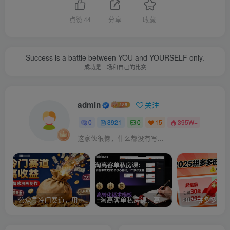
点赞
44
分享
收藏
Success is a battle between YOU and YOURSELF only.
成功是一场和自己的比赛
admin
关注
0
8921
0
15
395W+
这家伙很懒，什么都没有写...
公众号冷门赛道，用AI做情感漫画，7天开通流量主，操作简单，小白可玩
淘高客单私房课：高客单成交的3个核心基础，1个实操法宝