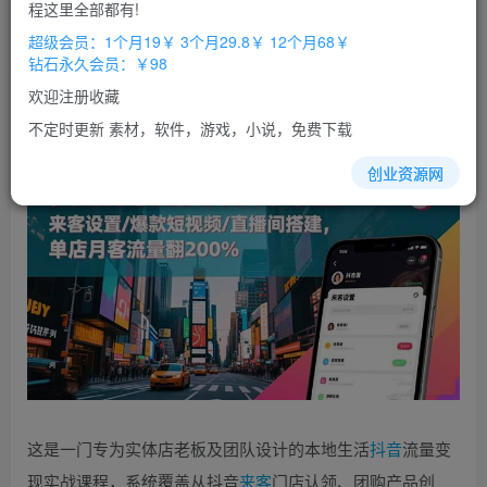
免费
免费
程这里全部都有!
超级会员
钻石会员
超级会员：1个月19￥ 3个月29.8￥ 12个月68￥
立即购买
钻石永久会员：￥98
您当前未登录！建议登陆后购买，办理会员包月更省钱，可保存购
欢迎注册收藏
买订单
不定时更新 素材，软件，游戏，小说，免费下载
创业资源网
这是一门专为实体店老板及团队设计的本地生活
抖音
流量变
现实战课程，系统覆盖从抖音
来客
门店认领、团购产品创