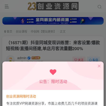
首页
创业课程
中创网【整站更新】
正文
（16571期）抖音同城变现训练营：来客设置/爆款
短视频/直播间搭建,单店月客流量翻200%
admin
关注
私信
11月14日 22:26更新
0
328
21
付费资源
公告：限时活动
（16571期）抖音同城变现训练营：来客设置/爆款短视频/直播间搭建,单店月客流量翻200%
此内容为付费资源，请付费后查看
9.9
创业资源网限时活动
积分
专注优质VIP网课资源分享，市面上收费几百几千的项目资源课