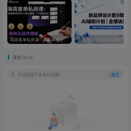
淘高客单私房课：高客单成交的3个核心基础，1个实操法宝
新品牌设计第9期AI辅助计划｜全模块实操
评论
抢沙发
欢迎您留下宝贵的见解！
提交