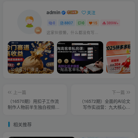
admin
关注
0
8807
0
15
389W+
这家伙很懒，什么都没有写...
公众号冷门赛道，用AI做情感漫画，7天开通流量主，操作简单，小白可玩
淘高客单私房课：高客单成交的3个核心基础，1个实操法宝
上一篇
下一篇
（16570期）用扣子工作流
（16572期）全面的AI论文
制作人物前半生独白视频教
写作实战营：九大核心模
程
块，实现从论文小白到高效
产出的跨越
相关推荐