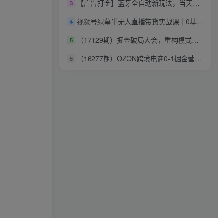
【广告打金】蓝牙全自动新玩法，当天见结果，可矩阵单机30-50+【揭秘】
3
视频号绿幕半无人直播带货实战课｜0基础不露脸起号、手机电脑双端开播、矩阵多平台变现、AI数字人全自动直播
4
（17129期）掘金破局大会，重构模式、引爆流量、落地执行，掌握千万利润模型，单店年收破千万！
5
（16277期）OZON跨境电商0-1掘金营：注册-运营-物流全链路体系，60天快速出单月营收8w
6