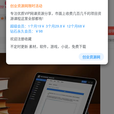
9.9
创业资源网限时活动
积分
专注优质VIP网课资源分享，市面上收费几百几千的项目资
免费
免费
超级会员
钻石会员
源课程这里全部都有!
超级会员：1个月19￥ 3个月29.8￥ 12个月68￥
立即
钻石永久会员：￥98
欢迎注册收藏
您当前未登录！建议登陆后购买，办理会员包月更省钱，可保
不定时更新 素材，软件，游戏，小说，免费下载
创业资源网