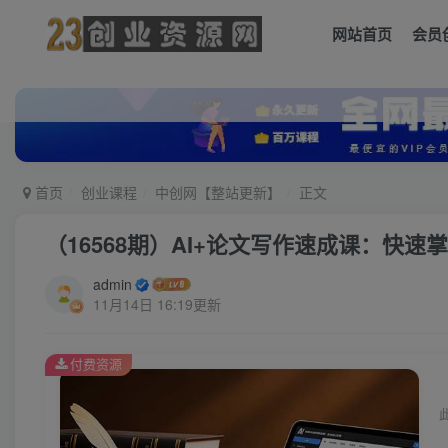
网站首页
会员
首页
创业课程
中创网【整站更新】
正文
（16568期）AI+论文写作速成课：快
admin
11月14日 16:19更新
付费资源