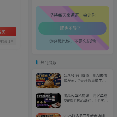
心情也舒畅了！
坚持每天来逛逛，会让你
走路也有劲了！
腿也不痛了！
购买
你好我也好，不要忘记哦!
腰也不酸了！
存购买订单
工作也轻松了！
热门资源
公众号冷门赛道，用AI做情
感漫画，7天开通流量主，
操作简单，小白可玩
淘高客单私房课：高客单成
交的3个核心基础，1个实操
法宝
2025拼多多旺季新老店铺