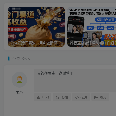
公众号冷门赛道，用AI做情感漫画，7天开通流量主，操作简单，小白可玩
评论
抢沙发
昵称
昵称
表情
代码
图片