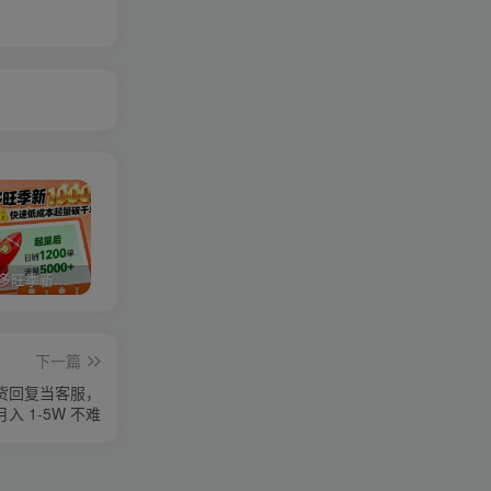
2025拼多多旺季新老店铺——快速低成本起量破千单
视频号分成计划，故事类玩法，潜力巨大，可以说是一匹黑马，详细教程
27个作品10w粉丝，AI+书单新玩法，单日收益4张+
下一篇
发货回复当客服，
月入 1-5W 不难