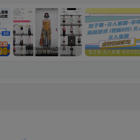
抖音直播变现课从0到1详细教学，一人直播变现拿结果的全链路，普通人也能月入5位数
AI服装穿搭白背景look图SOP教程，不用会画画，提几句具体要求，AI就能还你一个奇迹