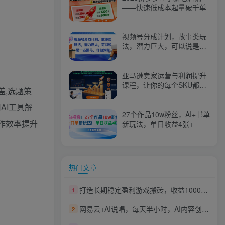
——快速低成本起量破千单
视频号分成计划，故事类玩
法，潜力巨大，可以说是一
匹黑马，详细教程
亚马逊卖家运营与利润提升
课程，让你的每个SKU都成
盖,选题策
为爆款，让你的亚马逊利润
一路飙升（更新26年3月）
AI工具解
27个作品10w粉丝，AI+书单
写作效率提升
新玩法，单日收益4张+
热门文章
打造长期稳定盈利游戏搬砖，收益1000+，最简单得网赚项目！
1
网易云+AI说唱，每天半小时，AI内容创作+流量变现，轻松月入1W
2