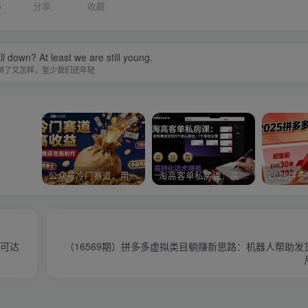
5
分享
收藏
ll down? At least we are still young.
倒了又怎样，至少我们还年轻
公众号冷门赛道，用AI做情感漫画，7天开通流量主，操作简单，小白可玩
淘高客单私房课：高客单成交的3个核心基础，1个实操法宝
入可达
（16569期）拼多多虚拟类目躺赚新思路：机器人帮助