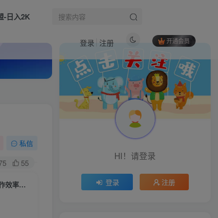
盟-日入2K
开通会员
登录
注册
热门文章
打造长期稳定盈利游戏搬砖，收益1000+，最简单得网赚项目！
1
网易云+AI说唱，每天半小时，AI内容创作+流量变现，轻松月入1W
2
【广告打金】蓝牙全自动新玩法，当天见结果，可矩阵单机30-50+【揭秘】
3
私信
HI！请登录
视频号绿幕半无人直播带货实战课｜0基础不露脸起号、手机电脑双端开播、矩阵多平台变现、AI数字人全自动直播
4
75
55
（17129期）掘金破局大会，重构模式、引爆流量、落地执行，掌握千万利润模型，单店年收破千万！
5
登录
注册
（16568期）AI+论文写作速成课：快速掌握AI写作技巧，大幅提升论文创作效率与质量
（16277期）OZON跨境电商0-1掘金营：注册-运营-物流全链路体系，60天快速出单月营收8w
6
生活也美好了！