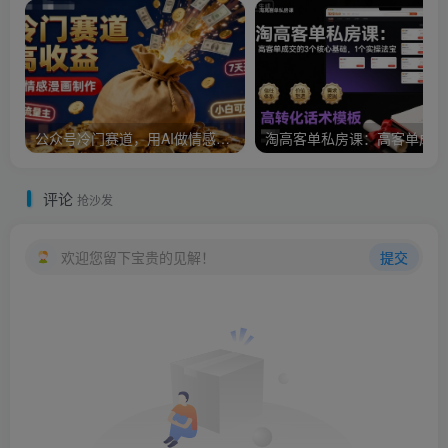
公众号冷门赛道，用AI做情感漫画，7天开通流量主，操作简单，小白可玩
淘
评论
抢沙发
欢迎您留下宝贵的见解！
提交