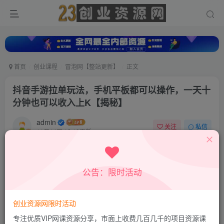
首页
创业课程
冒泡网【整站更新】
正文
抖音手游拉单玩法，手机平板都可以操作，一天十
分钟也可以收入上K【揭秘】
admin
关注
私信
11月14日 12:19更新
0
838
348
付费资源
公告：限时活动
抖音手游拉单玩法，手机平板都可以操作，一天十分钟也可以收入上K【揭秘】
此内容为付费资源，请付费后查看
9.9
创业资源网限时活动
积分
专注优质VIP网课资源分享，市面上收费几百几千的项目资源课