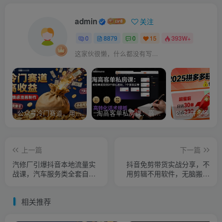
admin
关注
0
8879
0
15
393W+
这家伙很懒，什么都没有写...
公众号冷门赛道，用AI做情感漫画，7天开通流量主，操作简单，小白可玩
淘高客单私房课：高客单成交的3个核心基础，1个实操法宝
上一篇
下一篇
汽修厂引爆抖音本地流量实
抖音免剪带货实战分享，不
战课，汽车服务类全套自运
用剪辑不用软件，无脑搬运
营打法
做短视频带货，零基础也能
快速出结果
相关推荐