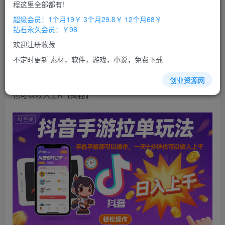
免费
免费
程这里全部都有!
超级会员
钻石会员
超级会员：1个月19￥ 3个月29.8￥ 12个月68￥
立即购买
钻石永久会员：￥98
您当前未登录！建议登陆后购买，办理会员包月更省钱，可保存购
欢迎注册收藏
买订单
不定时更新 素材，软件，游戏，小说，免费下载
抖音
手游拉单
玩法
，手机平板都可以操作，一天十分钟
创业资源网
也可以收入上K【揭秘】