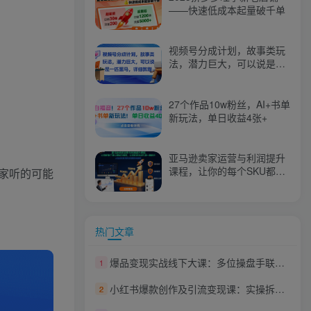
——快速低成本起量破千单
视频号分成计划，故事类玩
法，潜力巨大，可以说是一
匹黑马，详细教程
27个作品10w粉丝，AI+书单
新玩法，单日收益4张+
亚马逊卖家运营与利润提升
课程，让你的每个SKU都成
家听的可能
为爆款，让你的亚马逊利润
一路飙升（更新26年3月）
热门文章
爆品变现实战线下大课：多位操盘手联合分享，产品IP私域成交一体化落地打法
1
小红书爆款创作及引流变现课：实操拆解，AI助力，百万大号经验，零基础可学
2