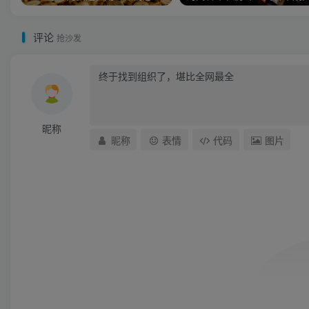
评论
抢沙发
昵称
昵称
表情
代码
图片