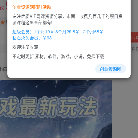
9.9
创业资源网限时活动
积分
专注优质VIP网课资源分享，市面上收费几百几千的项目资
免费
免费
超级会员
钻石会员
源课程这里全部都有!
超级会员：1个月19￥ 3个月29.8￥ 12个月68￥
立即
钻石永久会员：￥98
欢迎注册收藏
您当前未登录！建议登陆后购买，办理会员包月更省钱，可保
不定时更新 素材，软件，游戏，小说，免费下载
，小白闭眼入【揭秘】
创业资源网