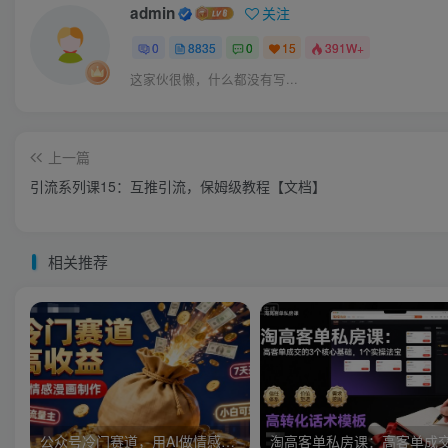
admin
关注
0
8835
0
15
391W+
这家伙很懒，什么都没有写...
上一篇
引流系列课15：互推引流，保姆级教程【文档】
相关推荐
公众号冷门赛道，用AI做情感漫画，7天开通流量主，操作简单，小白可玩