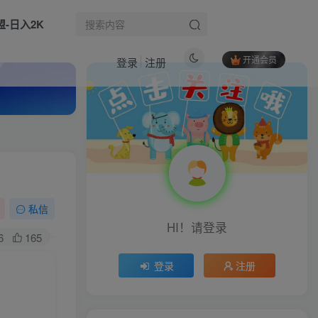
盟-日入2K
开通会员
登录
注册
热门文章
爆品变现实战线下大课：多位操盘手联合分享，产品IP私域成交一体化落地打法
1
小红书爆款创作及引流变现课：实操拆解，AI助力，百万大号经验，零基础可学
2
生活也美好了！
真正的零成本副业！问卷调查暴利项目，无脑操作，纯0撸，收益稳定，每天轻松日入100+【揭秘】
3
私信
HI！请登录
短视频赛道另类玩法，实测日收入1k+，流量稳定，变现能力强
4
心情也舒畅了！
6
165
某大佬TK二创科普解说教学，不用原创拍摄不用外语基础，零基础做TikTok中视频稳定变现
5
登录
注册
走路也有劲了！
自媒体全能三天线上课，普通人也能从0到1做自媒体
6
腿也不痛了！