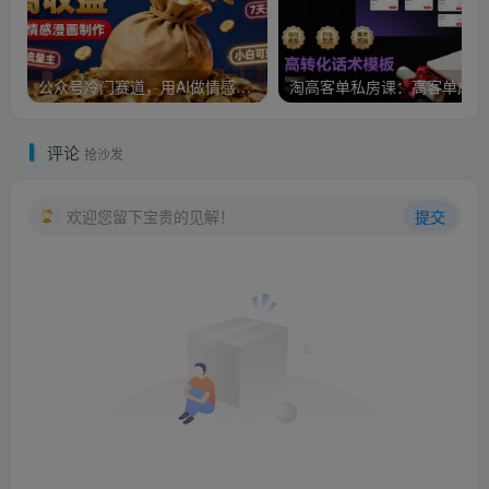
公众号冷门赛道，用AI做情感漫画，7天开通流量主，操作简单，小白可玩
淘
评论
抢沙发
欢迎您留下宝贵的见解！
提交