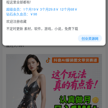
免费
免费
程这里全部都有!
超级会员
钻石会员
超级会员：1个月19￥ 3个月29.8￥ 12个月68￥
立即购买
钻石永久会员：￥98
您当前未登录！建议登陆后购买，办理会员包月更省钱，可保存购
欢迎注册收藏
买订单
不定时更新 素材，软件，游戏，小说，免费下载
抖音AI服装
图文
带货
赛道，这个玩法真的有点香！认真
创业资源网
做月入1W+