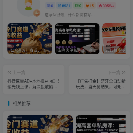
0
8921
0
15
395W+
这家伙很懒，什么都没有写...
公众号冷门赛道，用AI做情感漫画，7天开通流量主，操作简单，小白可玩
淘高客单私房课：高客单成交的3个核心基础，1个实操法宝
上一篇
下一篇
抖音巨量AD+本地推+小红书
【广告打金】蓝牙全自动新
聚光线上课，解决投放疑难
玩法，当天见结果，可矩阵
杂症问题，高效低成本拿客
单机30-50+【揭秘】
相关推荐