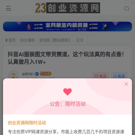
首页
创业课程
冒泡网【整站更新】
正文
抖音AI服装图文带货赛道，这个玩法真的有点香！
认真做月入1W+
admin
关注
私信
11月13日 12:24更新
0
537
408
付费资源
公告：限时活动
抖音AI服装图文带货赛道，这个玩法真的有点香！认真做月入1W+
此内容为付费资源，请付费后查看
9.9
创业资源网限时活动
积分
专注优质VIP网课资源分享，市面上收费几百几千的项目资源课