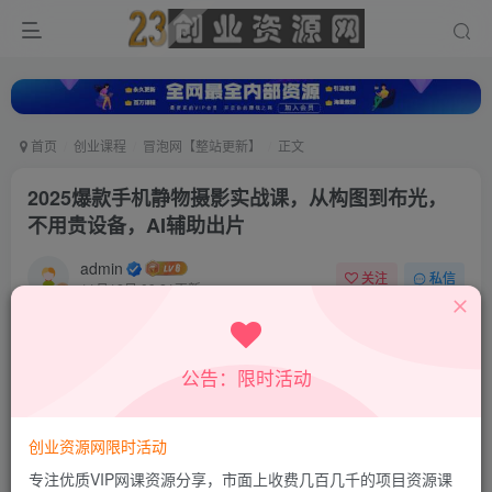
首页
创业课程
冒泡网【整站更新】
正文
2025爆款手机静物摄影实战课，从构图到布光，
不用贵设备，AI辅助出片
admin
关注
私信
11月12日 09:21更新
0
794
26
付费资源
公告：限时活动
2025爆款手机静物摄影实战课，从构图到布光，不用贵设备，AI辅助出片
此内容为付费资源，请付费后查看
9.9
创业资源网限时活动
积分
专注优质VIP网课资源分享，市面上收费几百几千的项目资源课