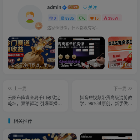
admin
关注
0
8935
0
15
396W+
这家伙很懒，什么都没有写...
公众号冷门赛道，用AI做情感漫画，7天开通流量主，操作简单，小白可玩
淘高客单私房课：高客单成交的3个核心基础，1个实操法宝
上一篇
下一篇
云图布阵谋全局千川破敌定
抖音短视频带货高级混剪教
乾坤，双擎驱动-引爆直播间
学，99%过原创，新手做二
的增长飞船，8月4日线下课
创混剪必看
相关推荐