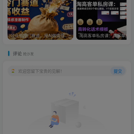
公众号冷门赛道，用AI做情感漫画，7天开通流量主，操作简单，小白可玩
淘
评论
抢沙发
欢迎您留下宝贵的见解！
提交