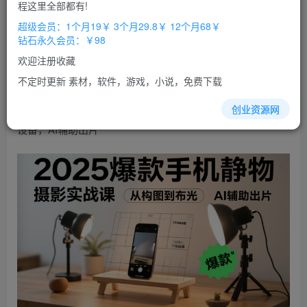
免费
免费
程这里全部都有!
超级会员
钻石会员
超级会员：1个月19￥ 3个月29.8￥ 12个月68￥
立即购买
钻石永久会员：￥98
您当前未登录！建议登陆后购买，办理会员包月更省钱，可保存购
欢迎注册收藏
买订单
不定时更新 素材，软件，游戏，小说，免费下载
2025爆款手机静物
摄影
实战课，从构图到
布光
，不用贵
创业资源网
设备，AI辅助出片