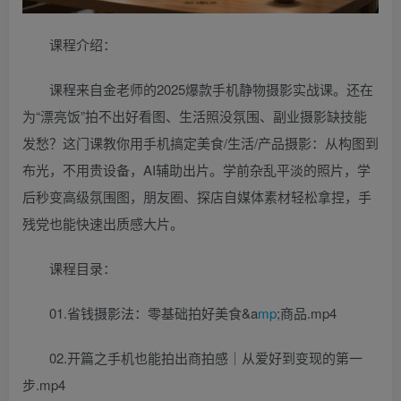
课程介绍：
课程来自金老师的2025爆款手机静物摄影实战课。还在
为“漂亮饭”拍不出好看图、生活照没氛围、副业摄影缺技能
发愁？这门课教你用手机搞定美食/生活/产品摄影：从构图到
布光，不用贵设备，AI辅助出片。学前杂乱平淡的照片，学
后秒变高级氛围图，朋友圈、探店自媒体素材轻松拿捏，手
残党也能快速出质感大片。
课程目录：
01.省钱摄影法：零基础拍好美食&a
mp
;商品.mp4
02.开篇之手机也能拍出商拍感｜从爱好到变现的第一
步.mp4