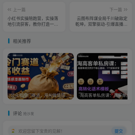
上一篇
下一篇
小红书实操陪跑营，实操落
云图布阵谋全局千川破敌定
地引流获客，教你打造一个
乾坤，双擎驱动-引爆直播间
持续引流变现的账号
的增长飞船，8月4日线下课
相关推荐
公众号冷门赛道，用AI做情感漫画，7天开通流量主，操作简单，小白可玩
淘
评论
抢沙发
欢迎您留下宝贵的见解！
提交