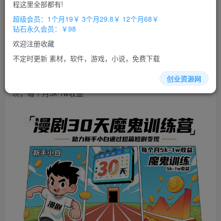
免费
免费
程这里全部都有!
超级会员
钻石会员
超级会员：1个月19￥ 3个月29.8￥ 12个月68￥
立即购买
钻石永久会员：￥98
您当前未登录！建议登陆后购买，办理会员包月更省钱，可保存购
欢迎注册收藏
买订单
不定时更新 素材，软件，游戏，小说，免费下载
漫剧30天魔鬼训练营，助力新手小白通过短篇短剧
变
创业资源网
现
，每个月5k-1w收益