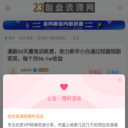
首页
创业课程
冒泡网【整站更新】
正文
漫剧30天魔鬼训练营，助力新手小白通过短篇短剧
变现，每个月5k-1w收益
admin
关注
私信
11月12日 09:20更新
0
389
221
付费资源
公告：限时活动
漫剧30天魔鬼训练营，助力新手小白通过短篇短剧变现，每个月5k-1w收益
此内容为付费资源，请付费后查看
9.9
创业资源网限时活动
积分
专注优质VIP网课资源分享，市面上收费几百几千的项目资源课