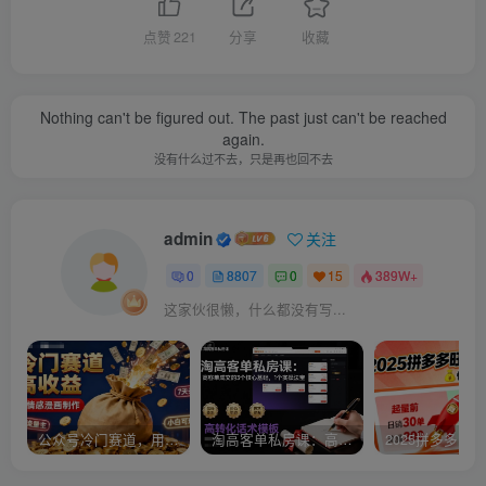
点赞
221
分享
收藏
Nothing can't be figured out. The past just can't be reached
again.
没有什么过不去，只是再也回不去
admin
关注
0
8807
0
15
389W+
这家伙很懒，什么都没有写...
公众号冷门赛道，用AI做情感漫画，7天开通流量主，操作简单，小白可玩
淘高客单私房课：高客单成交的3个核心基础，1个实操法宝