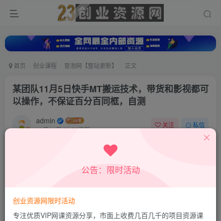
首页
创业课程
冒泡网【整站更新】
正文
某团队11月5日快手MT搬运技术，带货和影视都可
以操作，不保证百分百同框，自测
admin
关注
私信
11月11日 22:22更新
0
372
19
付费资源
公告：限时活动
某团队11月5日快手MT搬运技术，带货和影视都可以操作，不保证百分百同框，自测
此内容为付费资源，请付费后查看
9.9
创业资源网限时活动
积分
专注优质VIP网课资源分享，市面上收费几百几千的项目资源课