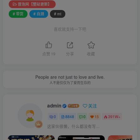
冒泡网【整站更新】
# 带货
# 自测
# mt
喜欢就支持一下吧
点赞
19
分享
收藏
People are not just to love and live.
人不是仅仅为了爱而生存的
admin
关注
0
8848
0
15
391W+
这家伙很懒，什么都没有写...