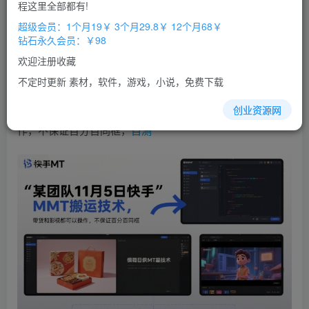
免费
免费
程这里全部都有!
超级会员
钻石会员
超级会员：1个月19￥ 3个月29.8￥ 12个月68￥
立即购买
钻石永久会员：￥98
您当前未登录！建议登陆后购买，办理会员包月更省钱，可保存购
欢迎注册收藏
买订单
不定时更新 素材，软件，游戏，小说，免费下载
某团队11月5日快手MT搬运技术，
带货
和影视都可以操
创业资源网
作，不保证百分百同框，
自测