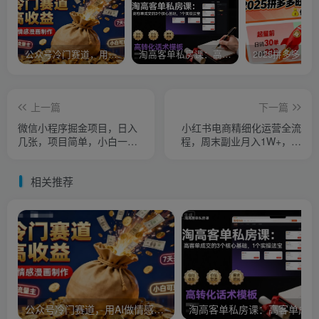
公众号冷门赛道，用AI做情感漫画，7天开通流量主，操作简单，小白可玩
淘高客单私房课：高客单成交的3个核心基础，1个实操法宝
上一篇
下一篇
微信小程序掘金项目，日入
小红书电商精细化运营全流
几张，项目简单，小白一看
程，周末副业月入1W+，全
就懂，5分钟就能学会上手操
套方法都在这了
作【揭秘】
相关推荐
公众号冷门赛道，用AI做情感漫画，7天开通流量主，操作简单，小白可玩
淘