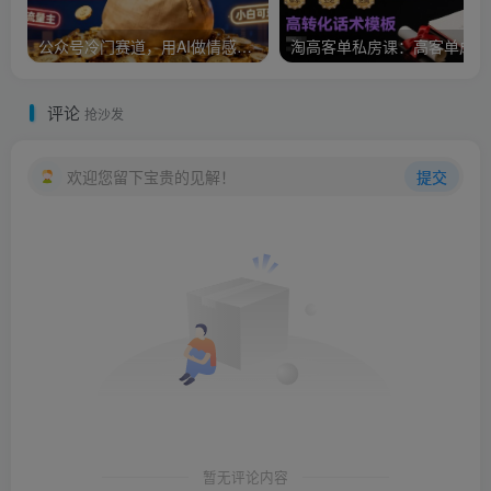
公众号冷门赛道，用AI做情感漫画，7天开通流量主，操作简单，小白可玩
淘
评论
抢沙发
欢迎您留下宝贵的见解！
提交
暂无评论内容