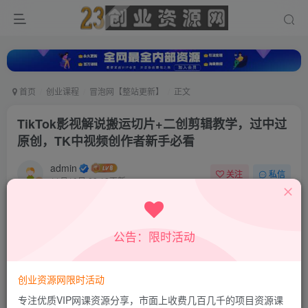
首页
创业课程
冒泡网【整站更新】
正文
TikTok影视解说搬运切片+二创剪辑教学，过中过
原创，TK中视频创作者新手必看
admin
关注
私信
11月10日 09:18更新
0
868
424
付费资源
公告：限时活动
TikTok影视解说搬运切片+二创剪辑教学，过中过原创，TK中视频创作者新手必看
此内容为付费资源，请付费后查看
9.9
创业资源网限时活动
积分
专注优质VIP网课资源分享，市面上收费几百几千的项目资源课