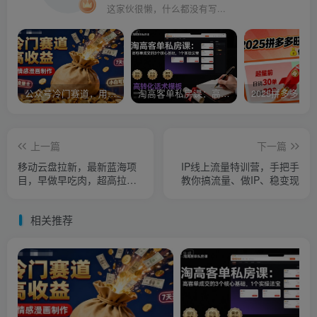
这家伙很懒，什么都没有写...
公众号冷门赛道，用AI做情感漫画，7天开通流量主，操作简单，小白可玩
淘高客单私房课：高客单成交的3个核心基础，1个实操法宝
上一篇
下一篇
移动云盘拉新，最新蓝海项
IP线上流量特训营，手把手
目，早做早吃肉，超高拉新
教你搞流量、做IP、稳变现
比例
相关推荐