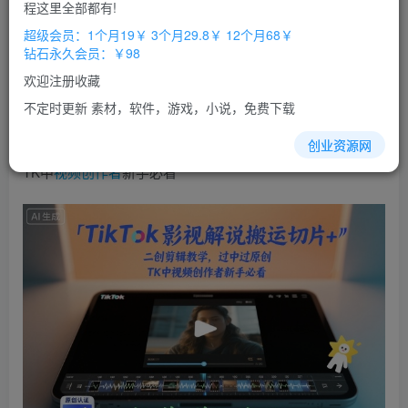
免费
免费
程这里全部都有!
超级会员
钻石会员
超级会员：1个月19￥ 3个月29.8￥ 12个月68￥
立即购买
钻石永久会员：￥98
您当前未登录！建议登陆后购买，办理会员包月更省钱，可保存购
欢迎注册收藏
买订单
不定时更新 素材，软件，游戏，小说，免费下载
TikTok影视解说搬运切片+二创剪辑教学，过中过原创，
创业资源网
TK中
视频
创作者
新手必看