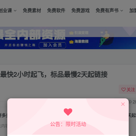
创业课
免费素材
免费软件
免费游戏
免费有声书
加
生鲜最快2小时起飞，标品最慢2天起链接
关注
0
2
拼多多擎天柱玩法（1.0+1.5），水果生鲜最快2小时起飞，标品最慢2天
公告：限时活动
此内容为付费资源，请付费后查看