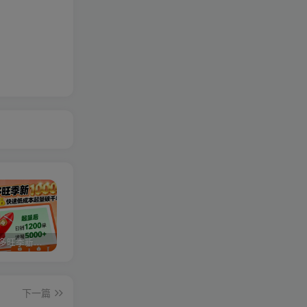
2025拼多多旺季新老店铺——快速低成本起量破千单
视频号分成计划，故事类玩法，潜力巨大，可以说是一匹黑马，详细教程
27个作品10w粉丝，AI+书单新玩法，单日收益4张+
下一篇