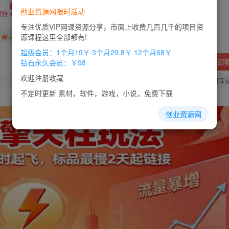
9.9
创业资源网限时活动
积分
专注优质VIP网课资源分享，市面上收费几百几千的项目资
免费
免费
超级会员
钻石会员
源课程这里全部都有!
超级会员：1个月19￥ 3个月29.8￥ 12个月68￥
立即
钻石永久会员：￥98
欢迎注册收藏
您当前未登录！建议登陆后购买，办理会员包月更省钱，可保
不定时更新 素材，软件，游戏，小说，免费下载
创业资源网