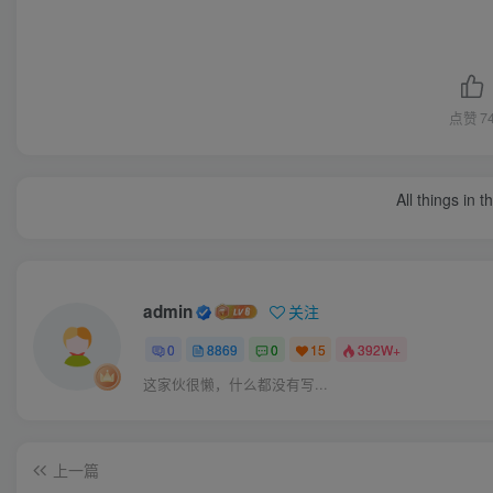
点赞
7
All things in 
admin
关注
0
8869
0
15
392W+
这家伙很懒，什么都没有写...
上一篇