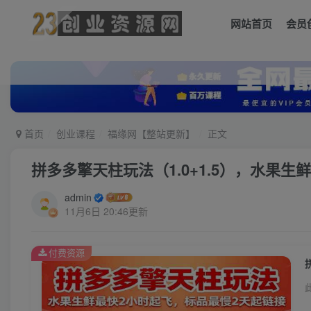
网站首页
会员
首页
创业课程
福缘网【整站更新】
正文
拼多多擎天柱玩法（1.0+1.5），水果
admin
11月6日 20:46更新
付费资源