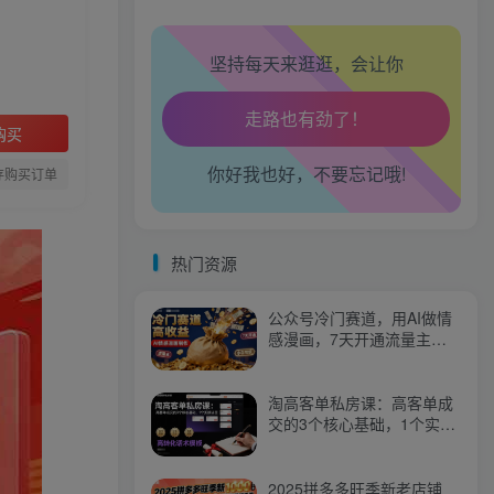
坚持每天来逛逛，会让你
生活也美好了！
心情也舒畅了！
购买
你好我也好，不要忘记哦!
走路也有劲了！
存购买订单
腿也不痛了！
热门资源
腰也不酸了！
公众号冷门赛道，用AI做情
工作也轻松了！
感漫画，7天开通流量主，
操作简单，小白可玩
淘高客单私房课：高客单成
交的3个核心基础，1个实操
法宝
2025拼多多旺季新老店铺