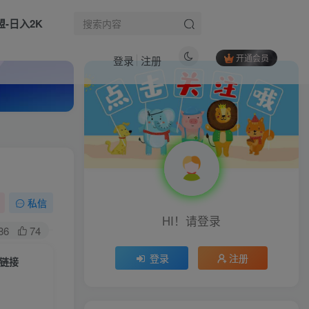
盟-日入2K
开通会员
登录
注册
热门文章
（17287期）亚马逊运营实战课，Listing优化、Vine秒杀、FBA发货，快速上手，实现店铺稳定出单盈利
1
直播陪跑课，金牌主播自然流打爆直播间，复制高变现玩法
2
2026 必做！拼多多 AI 虚拟无货源，独家玩法月稳 1-2W
3
私信
HI！请登录
最新小吃配方项目分享独家秘诀，线上单日5张，手把手教学实操
4
86
74
电商会计实操课-抖音小店财务教程2025
5
登录
注册
起链接
AI视频创作实战课：图文提示词系统教学，运镜特效分镜成片落地实操
6