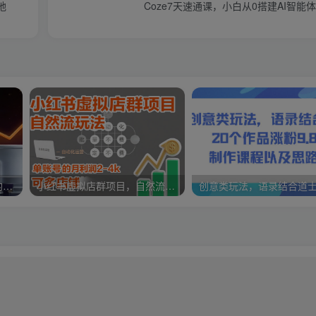
地
Coze7天速通课，小白从0搭建AI智能
视频号分成计划新玩法，日均收益8张，多平台通吃
小红书虚拟店群项目，自然流玩法，批量自动化，稳定不费号，单账号的月利润2-4k，可多店矩阵