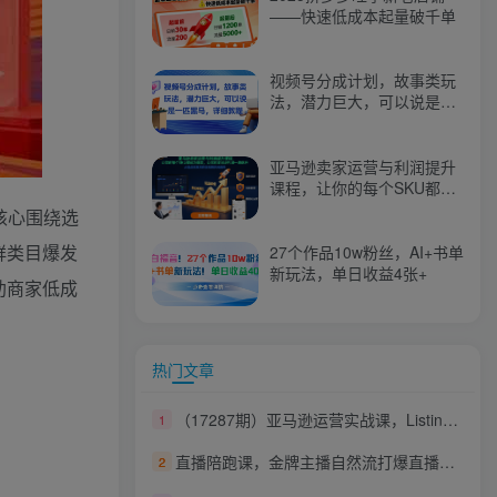
——快速低成本起量破千单
视频号分成计划，故事类玩
法，潜力巨大，可以说是一
匹黑马，详细教程
亚马逊卖家运营与利润提升
课程，让你的每个SKU都成
为爆款，让你的亚马逊利润
核心围绕选
一路飙升（更新26年3月）
鲜类目爆发
27个作品10w粉丝，AI+书单
新玩法，单日收益4张+
助商家低成
热门文章
（17287期）亚马逊运营实战课，Listing优化、Vine秒杀、FBA发货，快速上手，实现店铺稳定出单盈利
1
直播陪跑课，金牌主播自然流打爆直播间，复制高变现玩法
2