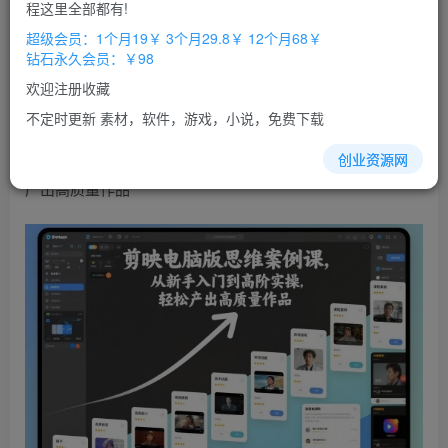
免费
免费
程这里全部都有!
超级会员
钻石会员
超级会员：1个月19￥ 3个月29.8￥ 12个月68￥
立即购买
钻石永久会员：￥98
您当前未登录！建议登陆后购买，办理会员包月更省钱，可保存购
欢迎注册收藏
买订单
不定时更新 素材，软件，游戏，小说，免费下载
剪映电脑版思维案例课，从
新手
入门到高阶
实操
，轻松
创业资源网
产出高质量作品