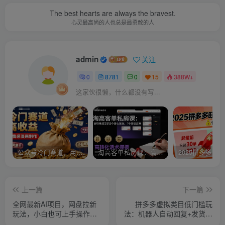
The best hearts are always the bravest.
心灵最高尚的人也总是最勇敢的人
admin
关注
0
8781
0
15
388W+
这家伙很懒，什么都没有写...
公众号冷门赛道，用AI做情感漫画，7天开通流量主，操作简单，小白可玩
淘高客单私房课：高客单成交的3个核心基础，1个实操法宝
上一篇
下一篇
全网最新AI项目，网盘拉新
拼多多虚拟类目低门槛玩
玩法，小白也可上手操作，
法：机器人自动回复+发货，
月入1W+【揭秘】
轻松冲刺月入1W+