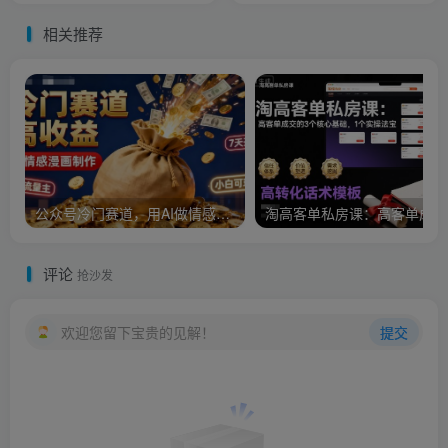
相关推荐
公众号冷门赛道，用AI做情感漫画，7天开通流量主，操作简单，小白可玩
淘
评论
抢沙发
欢迎您留下宝贵的见解！
提交