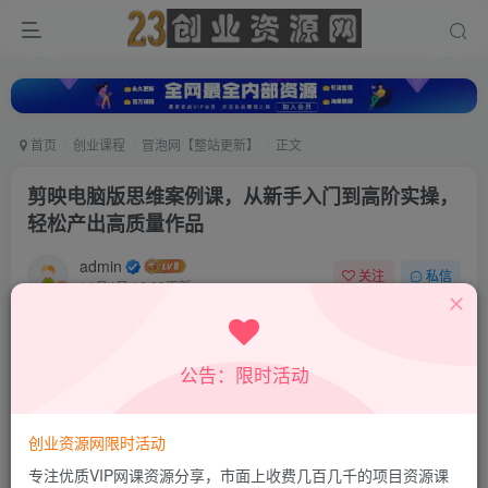
首页
创业课程
冒泡网【整站更新】
正文
剪映电脑版思维案例课，从新手入门到高阶实操，
轻松产出高质量作品
admin
关注
私信
11月4日 16:33更新
0
234
138
付费资源
公告：限时活动
剪映电脑版思维案例课，从新手入门到高阶实操，轻松产出高质量作品
此内容为付费资源，请付费后查看
9.9
创业资源网限时活动
积分
专注优质VIP网课资源分享，市面上收费几百几千的项目资源课