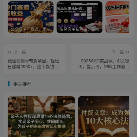
公众号冷门赛道，用AI做情感漫画，7天开通流量主，操作简单，小白可玩
淘高客单私房课：高客单成交的3个核心基础，1个实操法宝
上一篇
下一篇
微信视频号带货项目，轻松
2025AEO实战课：AI关键
日赚赚2000+，这个挣钱入
词，提示词，N8N工作流，
口很多伙伴都在闷声发财
Bing站点地图，Ahrefs关键
词挖掘
相关推荐