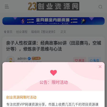
首页
创业课程
福缘网【整站更新】
正文
亲子人性权谋课：经典故事80讲（田忌赛马，空城
计等），修炼亲子思维与心法
admin
关注
私信
11月2日 16:21更新
0
513
48
付费资源
公告：限时活动
亲子人性权谋课：经典故事80讲（田忌赛马，空城计等），修炼亲子思维与心法
此内容为付费资源，请付费后查看
9.9
创业资源网限时活动
积分
专注优质VIP网课资源分享，市面上收费几百几千的项目资源课