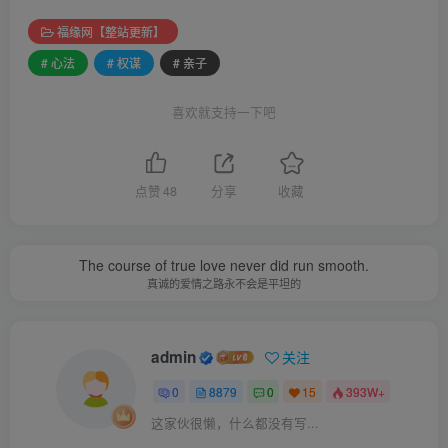
福缘网【整站更新】
# 心法
# 权谋
# 亲子
喜欢就支持一下吧
点赞
48
分享
收藏
The course of true love never did run smooth.
真诚的爱情之路永不会是平坦的
admin
关注
0
8879
0
15
393W+
这家伙很懒，什么都没有写...