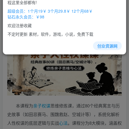
免费
免费
程这里全部都有!
超级会员
钻石会员
超级会员：1个月19￥ 3个月29.8￥ 12个月68￥
立即购买
钻石永久会员：￥98
您当前未登录！建议登陆后购买，办理会员包月更省钱，可保存购
欢迎注册收藏
买订单
不定时更新 素材，软件，游戏，小说，免费下载
创业资源网
本课程为
亲子
权谋
思维修炼课，通过80个经典寓言与历
史故事（如田忌赛马、围魏救赵、空城计等），系统化解析
人性权谋的底层逻辑与实战
心法
。课程分为8大模块，涵盖权