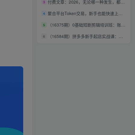
付费文章：2026，无论哪一种发生，都将掀起滔天巨浪
3
聚合平台Token交易，新手也能快速上手，空闲时间轻松赚收益
4
（16375期）0基础短剧剪辑培训班：账号定位+混剪技术+多平台分发全流程，轻松月入过万
5
（16584期）拼多多新手起店实战课：小白快速上手拼多多运营，避开踩坑，全是实操干货
6