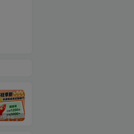
2025拼多多旺季新老店铺——快速低成本起量破千单
视频号分成计划，故事类玩法，潜力巨大，可以说是一匹黑马，详细教程
27个作品10w粉丝，AI+书单新玩法，单日收益4张+