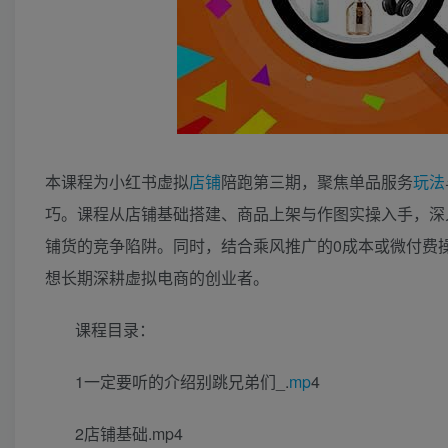
本课程为小红书虚拟
店铺
陪跑第三期，聚焦单品服务
玩法
巧。课程从店铺基础搭建、商品上架与作图实操入手，深
铺货的竞争陷阱。同时，结合乘风推广的0成本或微付费操
想长期深耕虚拟电商的创业者。
课程目录：
1一定要听的介绍别跳兄弟们_.
mp
4
2店铺基础.mp4