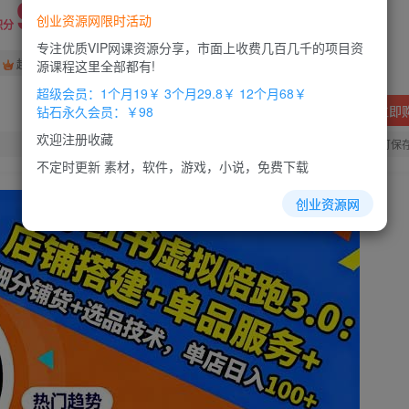
9.9
创业资源网限时活动
积分
专注优质VIP网课资源分享，市面上收费几百几千的项目资
免费
免费
超级会员
钻石会员
源课程这里全部都有!
超级会员：1个月19￥ 3个月29.8￥ 12个月68￥
立即
钻石永久会员：￥98
欢迎注册收藏
您当前未登录！建议登陆后购买，办理会员包月更省钱，可保
不定时更新 素材，软件，游戏，小说，免费下载
创业资源网