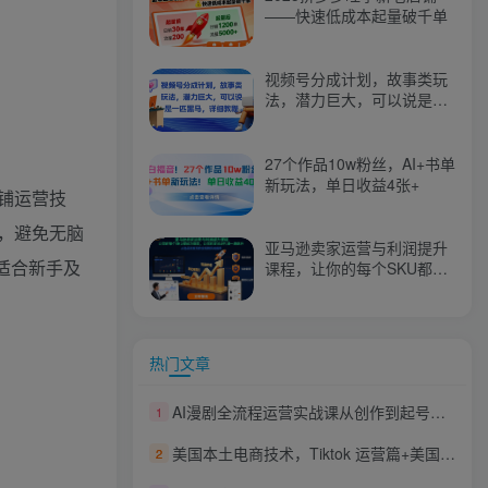
——快速低成本起量破千单
视频号分成计划，故事类玩
法，潜力巨大，可以说是一
匹黑马，详细教程
27个作品10w粉丝，AI+书单
新玩法，单日收益4张+
铺运营技
，避免无脑
亚马逊卖家运营与利润提升
适合新手及
课程，让你的每个SKU都成
为爆款，让你的亚马逊利润
一路飙升（更新26年3月）
热门文章
AI漫剧全流程运营实战课从创作到起号一站式教学，掌握完整变现路径，轻松打造长期轻资产副业
1
美国本土电商技术，Tiktok 运营篇+美国小红书篇+本土银行篇
2