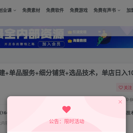
创业课
免费素材
免费软件
免费游戏
免费有声书
加
搭建+单品服务+细分铺货+选品技术，单店日入10
关注
0
6
公告：限时活动
此内容为付费资源，请付费后查看