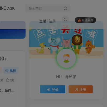
盟-日入2K
开通会员
登录
注册
热门文章
AI漫剧全流程运营实战课从创作到起号一站式教学，掌握完整变现路径，轻松打造长期轻资产副业
1
0+
美国本土电商技术，Tiktok 运营篇+美国小红书篇+本土银行篇
2
付费文章：2026，无论哪一种发生，都将掀起滔天巨浪
3
私信
HI！请登录
聚合平台Token交易，新手也能快速上手，空闲时间轻松赚收益
4
08
36
（16375期）0基础短剧剪辑培训班：账号定位+混剪技术+多平台分发全流程，轻松月入过万
5
登录
注册
（16451期）小红书虚拟陪跑3.0：店铺搭建+单品服务+细分铺货+选品技术，单店日入100+
（16584期）拼多多新手起店实战课：小白快速上手拼多多运营，避开踩坑，全是实操干货
6