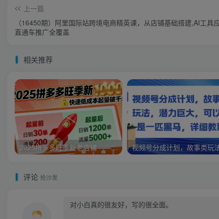
上一篇
（16450期）阿里国际站跨境电商精英课，从店铺基础搭建,AI工具
直通车推广全覆盖
相关推荐
2025拼多多旺季新老店铺——快速低成本起量破千单
评论
抢沙发