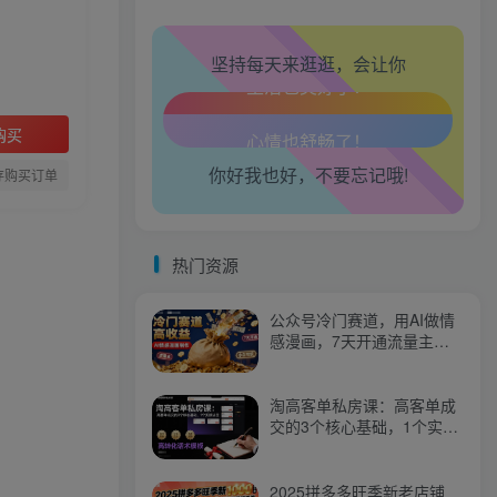
坚持每天来逛逛，会让你
生活也美好了！
购买
你好我也好，不要忘记哦!
心情也舒畅了！
存购买订单
走路也有劲了！
热门资源
腿也不痛了！
公众号冷门赛道，用AI做情
腰也不酸了！
感漫画，7天开通流量主，
操作简单，小白可玩
工作也轻松了！
淘高客单私房课：高客单成
交的3个核心基础，1个实操
法宝
2025拼多多旺季新老店铺