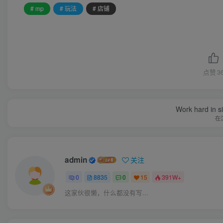
# mp
# 玩法
# 店铺
点赞
3
Work hard in s
在
admin
关注
0
8835
0
15
391W+
这家伙很懒，什么都没有写...