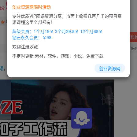
9.9
创业资源网限时活动
积分
专注优质VIP网课资源分享，市面上收费几百几千的项目资
免费
免费
超级会员
钻石会员
源课程这里全部都有!
超级会员：1个月19￥ 3个月29.8￥ 12个月68￥
立即
钻石永久会员：￥98
欢迎注册收藏
您当前未登录！建议登陆后购买，办理会员包月更省钱，可保
不定时更新 素材，软件，游戏，小说，免费下载
频
，全流程保姆级教学
创业资源网