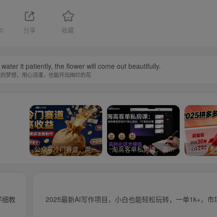
0
分享
收藏
water it patiently, the flower will come out beautifully.
单的梦想，用心浇灌，也能开出绚烂的花
公众号冷门赛道，用AI做情感漫画，7天开通流量主，操作简单，小白可玩
淘高客单私房课：高客单成交的3个核心基础，1个实操法宝
详细教
2025最新AI写作项目，小白也能轻松玩转，一单1k+，