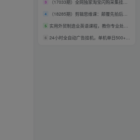
（17033期）全网独家淘宝闪购采集挂机项目 单窗口轻松日入40+
3
（18285期）剪辑思维课：颠覆先拍后剪！三镜法则+匹配剪辑+插入剪辑，告别流水账视频
4
实用外贸制造业英语课程，教你专业处理送样请求、应对生产意外、回复品质投诉、撰写开发信等
5
24小时全自动广告挂机，单机单日500+ 可矩阵放大操作 新手小白能轻松上手
6