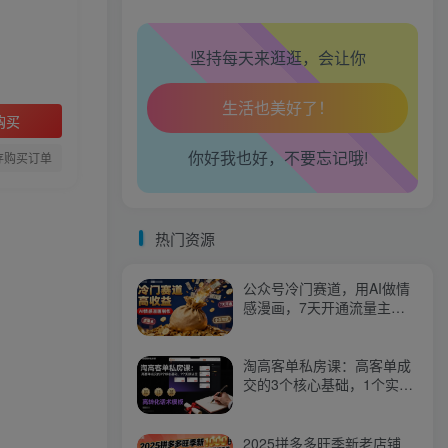
腿也不痛了！
坚持每天来逛逛，会让你
腰也不酸了！
工作也轻松了！
购买
你好我也好，不要忘记哦!
存购买订单
热门资源
公众号冷门赛道，用AI做情
感漫画，7天开通流量主，
操作简单，小白可玩
淘高客单私房课：高客单成
交的3个核心基础，1个实操
法宝
2025拼多多旺季新老店铺