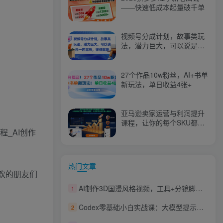
——快速低成本起量破千单
视频号分成计划，故事类玩
法，潜力巨大，可以说是一
匹黑马，详细教程
27个作品10w粉丝，AI+书单
新玩法，单日收益4张+
亚马逊卖家运营与利润提升
课程，让你的每个SKU都成
程_AI创作
为爆款，让你的亚马逊利润
一路飙升（更新26年3月）
热门文章
欢的朋友们
AI制作3D国漫风格视频，工具+分镜脚本制作+图片视频生成全流程
1
Codex零基础小白实战课：大模型提示词深度教学，技能工作流搭建多场景落地教程
2