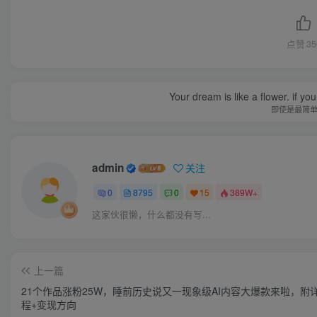
点赞
35
Your dream is like a flower. if you 
即使是最简
admin
关注
0
8795
0
15
389W+
这家伙很懒，什么都没有写...
上一篇
21个作品涨粉25W，睡前历史说又一现象级AI内容大爆款来啦，附
程+变现方向