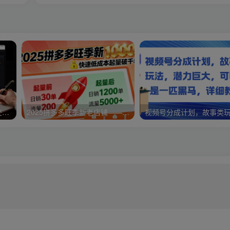
淘高客单私房课：高客单成交的3个核心基础，1个实操法宝
2025拼多多旺季新老店铺——快速低成本起量破千单